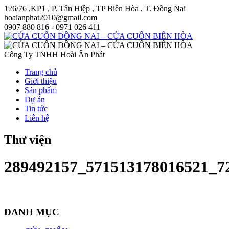
126/76 ,KP1 , P. Tân Hiệp , TP Biên Hòa , T. Đồng Nai
hoaianphat2010@gmail.com
0907 880 816 - 0971 026 411
Công Ty TNHH Hoài Ân Phát
Trang chủ
Giới thiệu
Sản phẩm
Dự án
Tin tức
Liên hệ
Thư viện
289492157_571513178016521_7
DANH MỤC