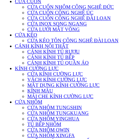
CỬA CUỐN
CỬA CUỐN NHÔM CÔNG NGHỆ ĐỨC
CỬA CUỐN CÔNG NGHỆ ÚC
CỬA CUỐN CÔNG NGHỆ ĐÀI LOAN
CỬA INOX SONG NGANG
CỬA LƯỚI MẮT VÕNG
CỬA KÉO
CỬA KÉO TÔN CÔNG NGHỆ ĐÀI LOAN
CÁNH KÍNH NỘI THẤT
CÁNH KÍNH TỦ RƯỢU
CÁNH KÍNH TỦ BẾP
CÁNH KÍNH TỦ QUẦN ÁO
KÍNH CƯỜNG LỰC
CỬA KÍNH CƯỜNG LỰC
VÁCH KÍNH CƯỜNG LỰC
MẶT DỰNG KÍNH CƯỜNG LỰC
KÍNH MÀU
MÁI CHE KÍNH CƯỜNG LỰC
CỬA NHÔM
CỬA NHÔM TUNGSHIN
CỬA NHÔM TUNGKUANG
CỬA NHÔM YINGHUA
TỦ BẾP NHÔM
CỬA NHÔM OWIN
CỬA NHÔM XINGFA