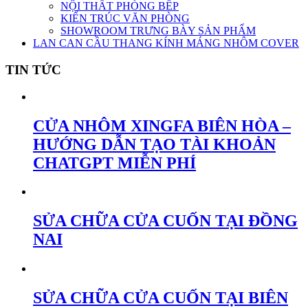
NỘI THẤT PHÒNG BẾP
KIẾN TRÚC VĂN PHÒNG
SHOWROOM TRƯNG BÀY SẢN PHẨM
LAN CAN CẦU THANG KÍNH MÁNG NHÔM COVER
TIN TỨC
CỬA NHÔM XINGFA BIÊN HÒA –
HƯỚNG DẪN TẠO TÀI KHOẢN
CHATGPT MIỄN PHÍ
SỬA CHỮA CỬA CUỐN TẠI ĐỒNG
NAI
SỬA CHỮA CỬA CUỐN TẠI BIÊN