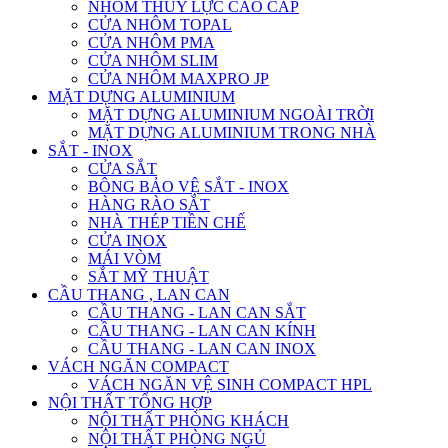
NHÔM THỦY LỰC CAO CẤP
CỬA NHÔM TOPAL
CỬA NHÔM PMA
CỬA NHÔM SLIM
CỬA NHÔM MAXPRO JP
MẶT DỰNG ALUMINIUM
MẶT DỰNG ALUMINIUM NGOÀI TRỜI
MẶT DỰNG ALUMINIUM TRONG NHÀ
SẮT - INOX
CỬA SẮT
BÔNG BẢO VỆ SẮT - INOX
HÀNG RÀO SẮT
NHÀ THÉP TIỀN CHẾ
CỬA INOX
MÁI VÒM
SẮT MỸ THUẬT
CẦU THANG , LAN CAN
CẦU THANG - LAN CAN SẮT
CẦU THANG - LAN CAN KÍNH
CẦU THANG - LAN CAN INOX
VÁCH NGĂN COMPACT
VÁCH NGĂN VỆ SINH COMPACT HPL
NỘI THẤT TỔNG HỢP
NỘI THẤT PHÒNG KHÁCH
NỘI THẤT PHÒNG NGỦ