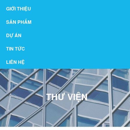
GIỚI THIỆU
SẢN PHẨM
DỰ ÁN
TIN TỨC
LIÊN HỆ
THƯ VIỆN