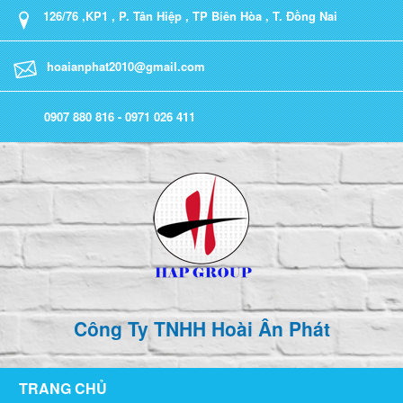
126/76 ,KP1 , P. Tân Hiệp , TP Biên Hòa , T. Đồng Nai
hoaianphat2010@gmail.com
0907 880 816 - 0971 026 411
Công Ty TNHH Hoài Ân Phát
TRANG CHỦ