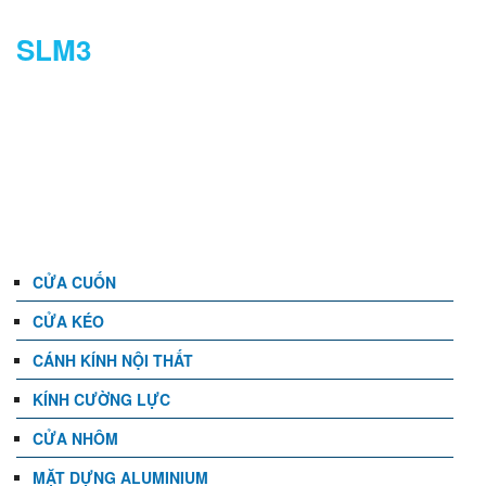
SLM3
DANH MỤC
CỬA CUỐN
CỬA KÉO
CÁNH KÍNH NỘI THẤT
KÍNH CƯỜNG LỰC
CỬA NHÔM
MẶT DỰNG ALUMINIUM