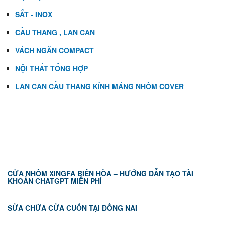
SẮT - INOX
CẦU THANG , LAN CAN
VÁCH NGĂN COMPACT
NỘI THẤT TỔNG HỢP
LAN CAN CẦU THANG KÍNH MÁNG NHÔM COVER
TIN TỨC
CỬA NHÔM XINGFA BIÊN HÒA – HƯỚNG DẪN TẠO TÀI
KHOẢN CHATGPT MIỄN PHÍ
SỬA CHỮA CỬA CUỐN TẠI ĐỒNG NAI