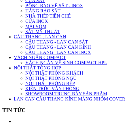
CỬA SẮT
BÔNG BẢO VỆ SẮT - INOX
HÀNG RÀO SẮT
NHÀ THÉP TIỀN CHẾ
CỬA INOX
MÁI VÒM
SẮT MỸ THUẬT
CẦU THANG , LAN CAN
CẦU THANG - LAN CAN SẮT
CẦU THANG - LAN CAN KÍNH
CẦU THANG - LAN CAN INOX
VÁCH NGĂN COMPACT
VÁCH NGĂN VỆ SINH COMPACT HPL
NỘI THẤT TỔNG HỢP
NỘI THẤT PHÒNG KHÁCH
NỘI THẤT PHÒNG NGỦ
NỘI THẤT PHÒNG BẾP
KIẾN TRÚC VĂN PHÒNG
SHOWROOM TRƯNG BÀY SẢN PHẨM
LAN CAN CẦU THANG KÍNH MÁNG NHÔM COVER
TIN TỨC