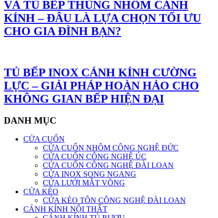
VÀ TỦ BẾP THÙNG NHÔM CÁNH
KÍNH – ĐÂU LÀ LỰA CHỌN TỐI ƯU
CHO GIA ĐÌNH BẠN?
TỦ BẾP INOX CÁNH KÍNH CƯỜNG
LỰC – GIẢI PHÁP HOÀN HẢO CHO
KHÔNG GIAN BẾP HIỆN ĐẠI
DANH MỤC
CỬA CUỐN
CỬA CUỐN NHÔM CÔNG NGHỆ ĐỨC
CỬA CUỐN CÔNG NGHỆ ÚC
CỬA CUỐN CÔNG NGHỆ ĐÀI LOAN
CỬA INOX SONG NGANG
CỬA LƯỚI MẮT VÕNG
CỬA KÉO
CỬA KÉO TÔN CÔNG NGHỆ ĐÀI LOAN
CÁNH KÍNH NỘI THẤT
CÁNH KÍNH TỦ RƯỢU