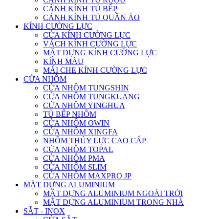
CÁNH KÍNH TỦ BẾP
CÁNH KÍNH TỦ QUẦN ÁO
KÍNH CƯỜNG LỰC
CỬA KÍNH CƯỜNG LỰC
VÁCH KÍNH CƯỜNG LỰC
MẶT DỰNG KÍNH CƯỜNG LỰC
KÍNH MÀU
MÁI CHE KÍNH CƯỜNG LỰC
CỬA NHÔM
CỬA NHÔM TUNGSHIN
CỬA NHÔM TUNGKUANG
CỬA NHÔM YINGHUA
TỦ BẾP NHÔM
CỬA NHÔM OWIN
CỬA NHÔM XINGFA
NHÔM THỦY LỰC CAO CẤP
CỬA NHÔM TOPAL
CỬA NHÔM PMA
CỬA NHÔM SLIM
CỬA NHÔM MAXPRO JP
MẶT DỰNG ALUMINIUM
MẶT DỰNG ALUMINIUM NGOÀI TRỜI
MẶT DỰNG ALUMINIUM TRONG NHÀ
SẮT - INOX