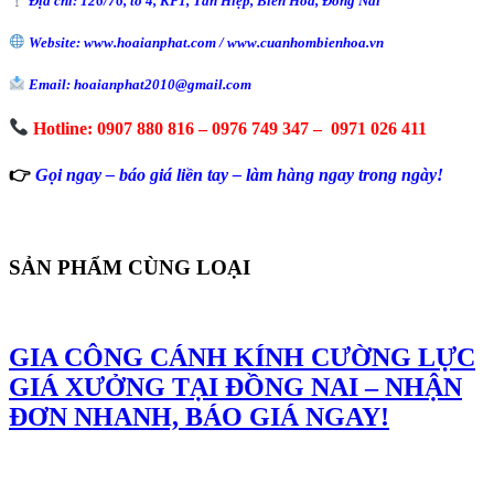
Địa chỉ: 126/76, tổ 4, KP1, Tân Hiệp, Biên Hòa, Đồng Nai
Website: www.hoaianphat.com / www.cuanhombienhoa.vn
Email: hoaianphat2010@gmail.com
Hotline: 0907 880 816 – 0976 749 347 – 0971 026 411
👉
Gọi ngay – báo giá liền tay – làm hàng ngay trong ngày!
SẢN PHẨM CÙNG LOẠI
GIA CÔNG CÁNH KÍNH CƯỜNG LỰC
GIÁ XƯỞNG TẠI ĐỒNG NAI – NHẬN
ĐƠN NHANH, BÁO GIÁ NGAY!