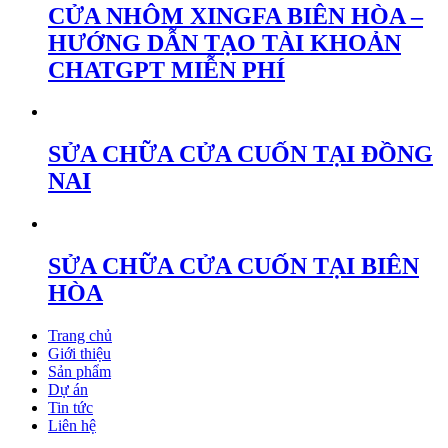
CỬA NHÔM XINGFA BIÊN HÒA –
HƯỚNG DẪN TẠO TÀI KHOẢN
CHATGPT MIỄN PHÍ
SỬA CHỮA CỬA CUỐN TẠI ĐỒNG
NAI
SỬA CHỮA CỬA CUỐN TẠI BIÊN
HÒA
Trang chủ
Giới thiệu
Sản phẩm
Dự án
Tin tức
Liên hệ