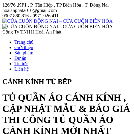
126/76 ,KP1 , P. Tân Hiệp , TP Biên Hòa , T. Đồng Nai
hoaianphat2010@gmail.com
0907 880 816 - 0971 026 411
Công Ty TNHH Hoài Ân Phát
Trang chủ
Giới thiệu
Sản phẩm
Dự án
Tin tức
Liên hệ
CÁNH KÍNH TỦ BẾP
TỦ QUẦN ÁO CÁNH KÍNH ,
CẬP NHẬT MẪU & BÁO GIÁ
THI CÔNG TỦ QUẦN ÁO
CÁNH KÍNH MỚI NHẤT