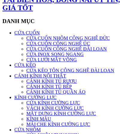
GIÁ TỐT
DANH MỤC
CỬA CUỐN
CỬA CUỐN NHÔM CÔNG NGHỆ ĐỨC
CỬA CUỐN CÔNG NGHỆ ÚC
CỬA CUỐN CÔNG NGHỆ ĐÀI LOAN
CỬA INOX SONG NGANG
CỬA LƯỚI MẮT VÕNG
CỬA KÉO
CỬA KÉO TÔN CÔNG NGHỆ ĐÀI LOAN
CÁNH KÍNH NỘI THẤT
CÁNH KÍNH TỦ RƯỢU
CÁNH KÍNH TỦ BẾP
CÁNH KÍNH TỦ QUẦN ÁO
KÍNH CƯỜNG LỰC
CỬA KÍNH CƯỜNG LỰC
VÁCH KÍNH CƯỜNG LỰC
MẶT DỰNG KÍNH CƯỜNG LỰC
KÍNH MÀU
MÁI CHE KÍNH CƯỜNG LỰC
CỬA NHÔM