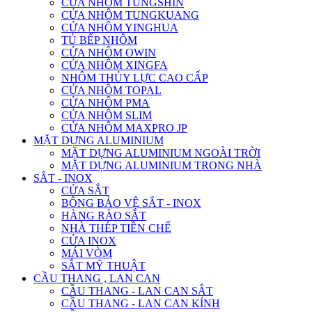
CỬA NHÔM TUNGSHIN
CỬA NHÔM TUNGKUANG
CỬA NHÔM YINGHUA
TỦ BẾP NHÔM
CỬA NHÔM OWIN
CỬA NHÔM XINGFA
NHÔM THỦY LỰC CAO CẤP
CỬA NHÔM TOPAL
CỬA NHÔM PMA
CỬA NHÔM SLIM
CỬA NHÔM MAXPRO JP
MẶT DỰNG ALUMINIUM
MẶT DỰNG ALUMINIUM NGOÀI TRỜI
MẶT DỰNG ALUMINIUM TRONG NHÀ
SẮT - INOX
CỬA SẮT
BÔNG BẢO VỆ SẮT - INOX
HÀNG RÀO SẮT
NHÀ THÉP TIỀN CHẾ
CỬA INOX
MÁI VÒM
SẮT MỸ THUẬT
CẦU THANG , LAN CAN
CẦU THANG - LAN CAN SẮT
CẦU THANG - LAN CAN KÍNH