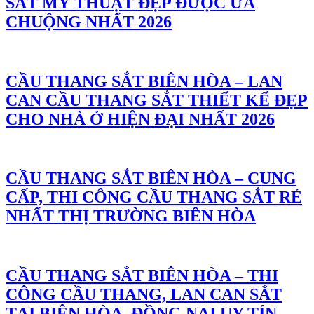
SẮT MỸ THUẬT ĐẸP ĐƯỢC ƯA
CHUỘNG NHẤT 2026
CẦU THANG SẮT BIÊN HÒA – LAN
CAN CẦU THANG SẮT THIẾT KẾ ĐẸP
CHO NHÀ Ở HIỆN ĐẠI NHẤT 2026
CẦU THANG SẮT BIÊN HÒA – CUNG
CẤP, THI CÔNG CẦU THANG SẮT RẺ
NHẤT THỊ TRƯỜNG BIÊN HÒA
CẦU THANG SẮT BIÊN HÒA – THI
CÔNG CẦU THANG, LAN CAN SẮT
TẠI BIÊN HÒA, ĐỒNG NAI UY TÍN,