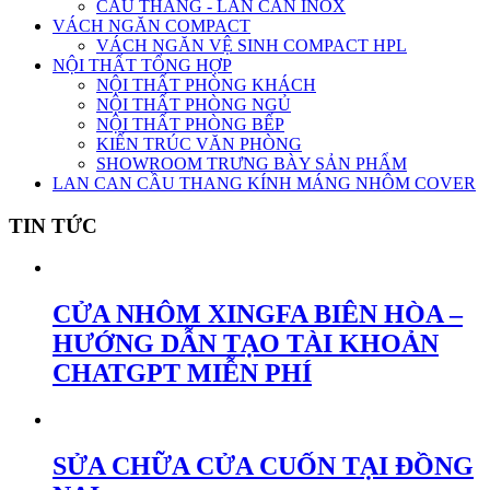
CẦU THANG - LAN CAN INOX
VÁCH NGĂN COMPACT
VÁCH NGĂN VỆ SINH COMPACT HPL
NỘI THẤT TỔNG HỢP
NỘI THẤT PHÒNG KHÁCH
NỘI THẤT PHÒNG NGỦ
NỘI THẤT PHÒNG BẾP
KIẾN TRÚC VĂN PHÒNG
SHOWROOM TRƯNG BÀY SẢN PHẨM
LAN CAN CẦU THANG KÍNH MÁNG NHÔM COVER
TIN TỨC
CỬA NHÔM XINGFA BIÊN HÒA –
HƯỚNG DẪN TẠO TÀI KHOẢN
CHATGPT MIỄN PHÍ
SỬA CHỮA CỬA CUỐN TẠI ĐỒNG