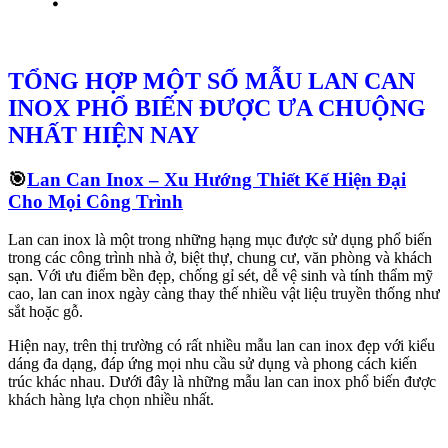
TỔNG HỢP MỘT SỐ MẪU LAN CAN
INOX PHỔ BIẾN ĐƯỢC ƯA CHUỘNG
NHẤT HIỆN NAY
🎯
Lan Can Inox – Xu Hướng Thiết Kế Hiện Đại
Cho Mọi Công Trình
Lan can inox là một trong những hạng mục được sử dụng phổ biến
trong các công trình nhà ở, biệt thự, chung cư, văn phòng và khách
sạn. Với ưu điểm bền đẹp, chống gỉ sét, dễ vệ sinh và tính thẩm mỹ
cao, lan can inox ngày càng thay thế nhiều vật liệu truyền thống như
sắt hoặc gỗ.
Hiện nay, trên thị trường có rất nhiều mẫu lan can inox đẹp với kiểu
dáng đa dạng, đáp ứng mọi nhu cầu sử dụng và phong cách kiến
trúc khác nhau. Dưới đây là những mẫu lan can inox phổ biến được
khách hàng lựa chọn nhiều nhất.