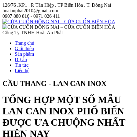
126/76 ,KP1 , P. Tân Hiệp , TP Biên Hòa , T. Đồng Nai
hoaianphat2010@gmail.com
0907 880 816 - 0971 026 411
Công Ty TNHH Hoài Ân Phát
Trang chủ
Giới thiệu
Sản phẩm
Dự án
Tin tức
Liên hệ
CẦU THANG - LAN CAN INOX
TỔNG HỢP MỘT SỐ MẪU
LAN CAN INOX PHỔ BIẾN
ĐƯỢC ƯA CHUỘNG NHẤT
HIỆN NAY