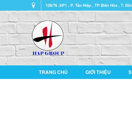
126/76 ,KP1 , P. Tân Hiệp , TP Biên Hòa , T. Đồ
TRANG CHỦ
GIỚI THIỆU
S