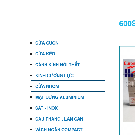
DANH MỤC
600
CỬA CUỐN
CỬA KÉO
CÁNH KÍNH NỘI THẤT
KÍNH CƯỜNG LỰC
CỬA NHÔM
MẶT DỰNG ALUMINIUM
SẮT - INOX
CẦU THANG , LAN CAN
VÁCH NGĂN COMPACT