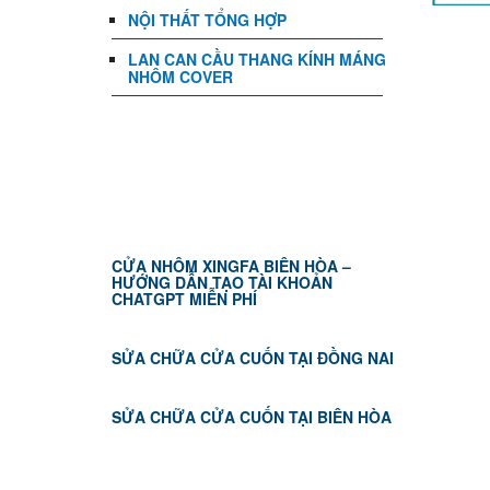
NỘI THẤT TỔNG HỢP
LAN CAN CẦU THANG KÍNH MÁNG
NHÔM COVER
TIN TỨC
CỬA NHÔM XINGFA BIÊN HÒA –
HƯỚNG DẪN TẠO TÀI KHOẢN
CHATGPT MIỄN PHÍ
SỬA CHỮA CỬA CUỐN TẠI ĐỒNG NAI
SỬA CHỮA CỬA CUỐN TẠI BIÊN HÒA