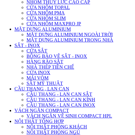
NHÔM THỦY LỰC CAO CẤP
CỬA NHÔM TOPAL
CỬA NHÔM PMA
CỬA NHÔM SLIM
CỬA NHÔM MAXPRO JP
MẶT DỰNG ALUMINIUM
MẶT DỰNG ALUMINIUM NGOÀI TRỜI
MẶT DỰNG ALUMINIUM TRONG NHÀ
SẮT - INOX
CỬA SẮT
BÔNG BẢO VỆ SẮT - INOX
HÀNG RÀO SẮT
NHÀ THÉP TIỀN CHẾ
CỬA INOX
MÁI VÒM
SẮT MỸ THUẬT
CẦU THANG , LAN CAN
CẦU THANG - LAN CAN SẮT
CẦU THANG - LAN CAN KÍNH
CẦU THANG - LAN CAN INOX
VÁCH NGĂN COMPACT
VÁCH NGĂN VỆ SINH COMPACT HPL
NỘI THẤT TỔNG HỢP
NỘI THẤT PHÒNG KHÁCH
NỘI THẤT PHÒNG NGỦ