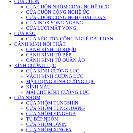
CỬA CUỐN
CỬA CUỐN NHÔM CÔNG NGHỆ ĐỨC
CỬA CUỐN CÔNG NGHỆ ÚC
CỬA CUỐN CÔNG NGHỆ ĐÀI LOAN
CỬA INOX SONG NGANG
CỬA LƯỚI MẮT VÕNG
CỬA KÉO
CỬA KÉO TÔN CÔNG NGHỆ ĐÀI LOAN
CÁNH KÍNH NỘI THẤT
CÁNH KÍNH TỦ RƯỢU
CÁNH KÍNH TỦ BẾP
CÁNH KÍNH TỦ QUẦN ÁO
KÍNH CƯỜNG LỰC
CỬA KÍNH CƯỜNG LỰC
VÁCH KÍNH CƯỜNG LỰC
MẶT DỰNG KÍNH CƯỜNG LỰC
KÍNH MÀU
MÁI CHE KÍNH CƯỜNG LỰC
CỬA NHÔM
CỬA NHÔM TUNGSHIN
CỬA NHÔM TUNGKUANG
CỬA NHÔM YINGHUA
TỦ BẾP NHÔM
CỬA NHÔM OWIN
CỬA NHÔM XINGFA