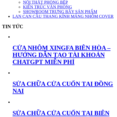
NỘI THẤT PHÒNG BẾP
KIẾN TRÚC VĂN PHÒNG
SHOWROOM TRƯNG BÀY SẢN PHẨM
LAN CAN CẦU THANG KÍNH MÁNG NHÔM COVER
TIN TỨC
CỬA NHÔM XINGFA BIÊN HÒA –
HƯỚNG DẪN TẠO TÀI KHOẢN
CHATGPT MIỄN PHÍ
SỬA CHỮA CỬA CUỐN TẠI ĐỒNG
NAI
SỬA CHỮA CỬA CUỐN TẠI BIÊN