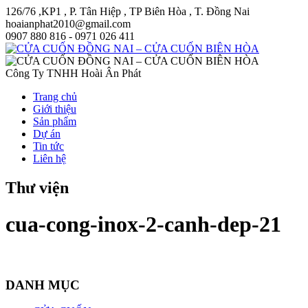
126/76 ,KP1 , P. Tân Hiệp , TP Biên Hòa , T. Đồng Nai
hoaianphat2010@gmail.com
0907 880 816 - 0971 026 411
Công Ty TNHH Hoài Ân Phát
Trang chủ
Giới thiệu
Sản phẩm
Dự án
Tin tức
Liên hệ
Thư viện
cua-cong-inox-2-canh-dep-21
DANH MỤC