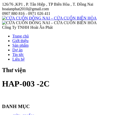
126/76 ,KP1 , P. Tân Hiệp , TP Biên Hòa , T. Đồng Nai
hoaianphat2010@gmail.com
0907 880 816 - 0971 026 411
Công Ty TNHH Hoài Ân Phát
Trang chủ
Giới thiệu
Sản phẩm
Dự án
Tin tức
Liên hệ
Thư viện
HAP-003 -2C
DANH MỤC