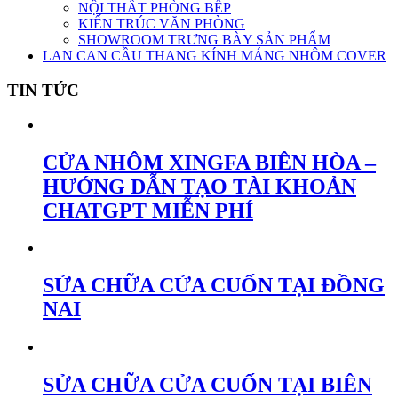
NỘI THẤT PHÒNG BẾP
KIẾN TRÚC VĂN PHÒNG
SHOWROOM TRƯNG BÀY SẢN PHẨM
LAN CAN CẦU THANG KÍNH MÁNG NHÔM COVER
TIN TỨC
CỬA NHÔM XINGFA BIÊN HÒA –
HƯỚNG DẪN TẠO TÀI KHOẢN
CHATGPT MIỄN PHÍ
SỬA CHỮA CỬA CUỐN TẠI ĐỒNG
NAI
SỬA CHỮA CỬA CUỐN TẠI BIÊN