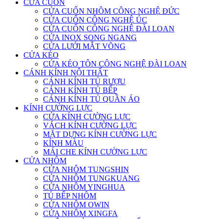
CỬA CUỐN
CỬA CUỐN NHÔM CÔNG NGHỆ ĐỨC
CỬA CUỐN CÔNG NGHỆ ÚC
CỬA CUỐN CÔNG NGHỆ ĐÀI LOAN
CỬA INOX SONG NGANG
CỬA LƯỚI MẮT VÕNG
CỬA KÉO
CỬA KÉO TÔN CÔNG NGHỆ ĐÀI LOAN
CÁNH KÍNH NỘI THẤT
CÁNH KÍNH TỦ RƯỢU
CÁNH KÍNH TỦ BẾP
CÁNH KÍNH TỦ QUẦN ÁO
KÍNH CƯỜNG LỰC
CỬA KÍNH CƯỜNG LỰC
VÁCH KÍNH CƯỜNG LỰC
MẶT DỰNG KÍNH CƯỜNG LỰC
KÍNH MÀU
MÁI CHE KÍNH CƯỜNG LỰC
CỬA NHÔM
CỬA NHÔM TUNGSHIN
CỬA NHÔM TUNGKUANG
CỬA NHÔM YINGHUA
TỦ BẾP NHÔM
CỬA NHÔM OWIN
CỬA NHÔM XINGFA