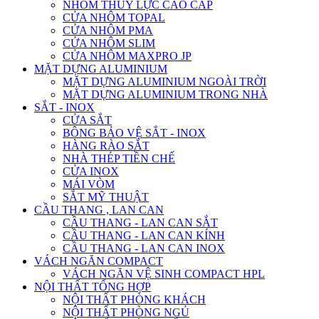
NHÔM THỦY LỰC CAO CẤP
CỬA NHÔM TOPAL
CỬA NHÔM PMA
CỬA NHÔM SLIM
CỬA NHÔM MAXPRO JP
MẶT DỰNG ALUMINIUM
MẶT DỰNG ALUMINIUM NGOÀI TRỜI
MẶT DỰNG ALUMINIUM TRONG NHÀ
SẮT - INOX
CỬA SẮT
BÔNG BẢO VỆ SẮT - INOX
HÀNG RÀO SẮT
NHÀ THÉP TIỀN CHẾ
CỬA INOX
MÁI VÒM
SẮT MỸ THUẬT
CẦU THANG , LAN CAN
CẦU THANG - LAN CAN SẮT
CẦU THANG - LAN CAN KÍNH
CẦU THANG - LAN CAN INOX
VÁCH NGĂN COMPACT
VÁCH NGĂN VỆ SINH COMPACT HPL
NỘI THẤT TỔNG HỢP
NỘI THẤT PHÒNG KHÁCH
NỘI THẤT PHÒNG NGỦ