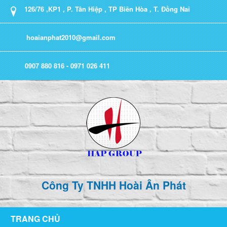
126/76 ,KP1 , P. Tân Hiệp , TP Biên Hòa , T. Đồng Nai
hoaianphat2010@gmail.com
0907 880 816 - 0971 026 411
Công Ty TNHH Hoài Ân Phát
TRANG CHỦ