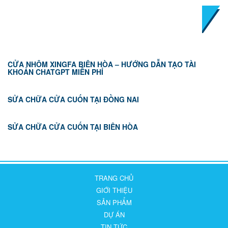
TIN TỨC
CỬA NHÔM XINGFA BIÊN HÒA – HƯỚNG DẪN TẠO TÀI
KHOẢN CHATGPT MIỄN PHÍ
SỬA CHỮA CỬA CUỐN TẠI ĐỒNG NAI
SỬA CHỮA CỬA CUỐN TẠI BIÊN HÒA
TRANG CHỦ
GIỚI THIỆU
SẢN PHẨM
DỰ ÁN
TIN TỨC