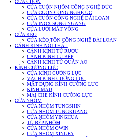
CỬA CUỐN
CỬA CUỐN NHÔM CÔNG NGHỆ ĐỨC
CỬA CUỐN CÔNG NGHỆ ÚC
CỬA CUỐN CÔNG NGHỆ ĐÀI LOAN
CỬA INOX SONG NGANG
CỬA LƯỚI MẮT VÕNG
CỬA KÉO
CỬA KÉO TÔN CÔNG NGHỆ ĐÀI LOAN
CÁNH KÍNH NỘI THẤT
CÁNH KÍNH TỦ RƯỢU
CÁNH KÍNH TỦ BẾP
CÁNH KÍNH TỦ QUẦN ÁO
KÍNH CƯỜNG LỰC
CỬA KÍNH CƯỜNG LỰC
VÁCH KÍNH CƯỜNG LỰC
MẶT DỰNG KÍNH CƯỜNG LỰC
KÍNH MÀU
MÁI CHE KÍNH CƯỜNG LỰC
CỬA NHÔM
CỬA NHÔM TUNGSHIN
CỬA NHÔM TUNGKUANG
CỬA NHÔM YINGHUA
TỦ BẾP NHÔM
CỬA NHÔM OWIN
CỬA NHÔM XINGFA