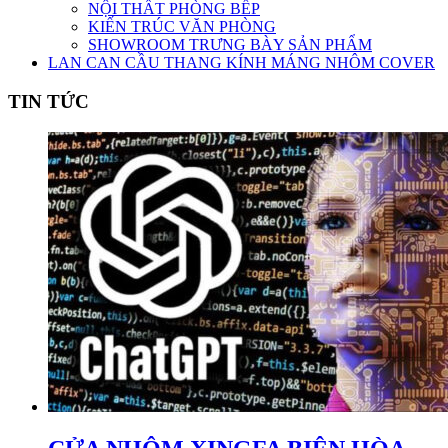
NỘI THẤT PHÒNG BẾP
KIẾN TRÚC VĂN PHÒNG
SHOWROOM TRƯNG BÀY SẢN PHẨM
LAN CAN CẦU THANG KÍNH MÁNG NHÔM COVER
TIN TỨC