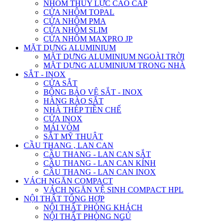
NHÔM THỦY LỰC CAO CẤP
CỬA NHÔM TOPAL
CỬA NHÔM PMA
CỬA NHÔM SLIM
CỬA NHÔM MAXPRO JP
MẶT DỰNG ALUMINIUM
MẶT DỰNG ALUMINIUM NGOÀI TRỜI
MẶT DỰNG ALUMINIUM TRONG NHÀ
SẮT - INOX
CỬA SẮT
BÔNG BẢO VỆ SẮT - INOX
HÀNG RÀO SẮT
NHÀ THÉP TIỀN CHẾ
CỬA INOX
MÁI VÒM
SẮT MỸ THUẬT
CẦU THANG , LAN CAN
CẦU THANG - LAN CAN SẮT
CẦU THANG - LAN CAN KÍNH
CẦU THANG - LAN CAN INOX
VÁCH NGĂN COMPACT
VÁCH NGĂN VỆ SINH COMPACT HPL
NỘI THẤT TỔNG HỢP
NỘI THẤT PHÒNG KHÁCH
NỘI THẤT PHÒNG NGỦ