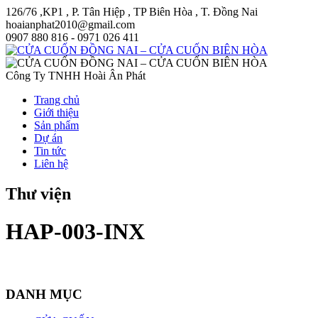
126/76 ,KP1 , P. Tân Hiệp , TP Biên Hòa , T. Đồng Nai
hoaianphat2010@gmail.com
0907 880 816 - 0971 026 411
Công Ty TNHH Hoài Ân Phát
Trang chủ
Giới thiệu
Sản phẩm
Dự án
Tin tức
Liên hệ
Thư viện
HAP-003-INX
DANH MỤC