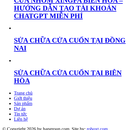
CỬA NHÔM XINGFA BIÊN HÒA –
HƯỚNG DẪN TẠO TÀI KHOẢN
CHATGPT MIỄN PHÍ
SỬA CHỮA CỬA CUỐN TẠI ĐỒNG
NAI
SỬA CHỮA CỬA CUỐN TẠI BIÊN
HÒA
Trang chủ
Giới thiệu
Sản phẩm
Dự án
Tin tức
Liên hệ
© Copyright 2026 by hapgroup.com. Site by:
roboxt.com