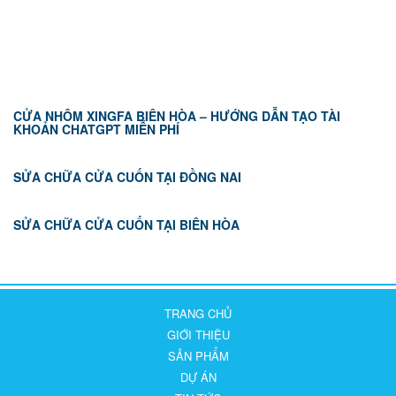
TIN TỨC
CỬA NHÔM XINGFA BIÊN HÒA – HƯỚNG DẪN TẠO TÀI
KHOẢN CHATGPT MIỄN PHÍ
SỬA CHỮA CỬA CUỐN TẠI ĐỒNG NAI
SỬA CHỮA CỬA CUỐN TẠI BIÊN HÒA
TRANG CHỦ
GIỚI THIỆU
SẢN PHẨM
DỰ ÁN