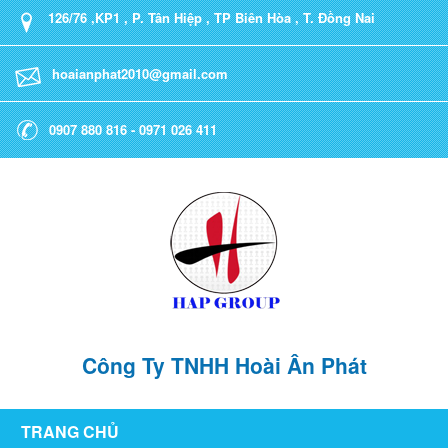
126/76 ,KP1 , P. Tân Hiệp , TP Biên Hòa , T. Đồng Nai
hoaianphat2010@gmail.com
0907 880 816 - 0971 026 411
Công Ty TNHH Hoài Ân Phát
TRANG CHỦ