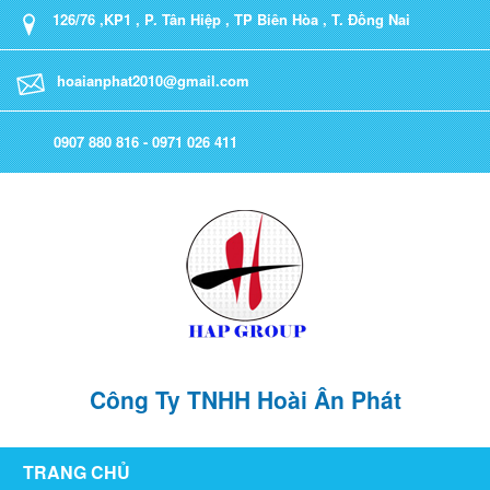
126/76 ,KP1 , P. Tân Hiệp , TP Biên Hòa , T. Đồng Nai
hoaianphat2010@gmail.com
0907 880 816 - 0971 026 411
Công Ty TNHH Hoài Ân Phát
TRANG CHỦ