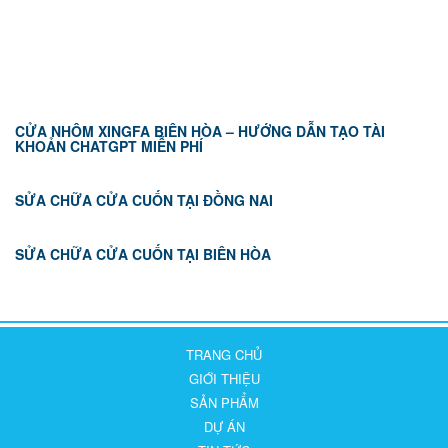
TIN TỨC
CỬA NHÔM XINGFA BIÊN HÒA – HƯỚNG DẪN TẠO TÀI
KHOẢN CHATGPT MIỄN PHÍ
SỬA CHỮA CỬA CUỐN TẠI ĐỒNG NAI
SỬA CHỮA CỬA CUỐN TẠI BIÊN HÒA
TRANG CHỦ
GIỚI THIỆU
SẢN PHẨM
DỰ ÁN