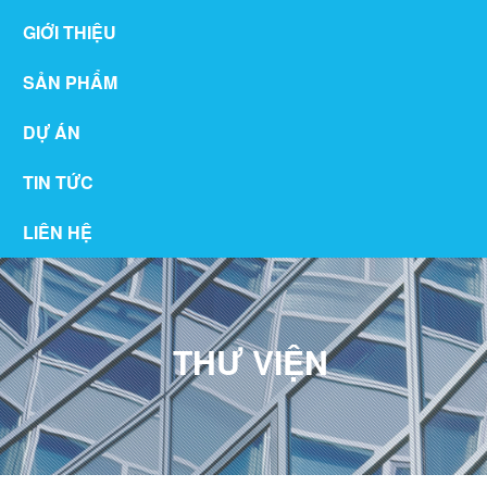
GIỚI THIỆU
SẢN PHẨM
DỰ ÁN
TIN TỨC
LIÊN HỆ
THƯ VIỆN