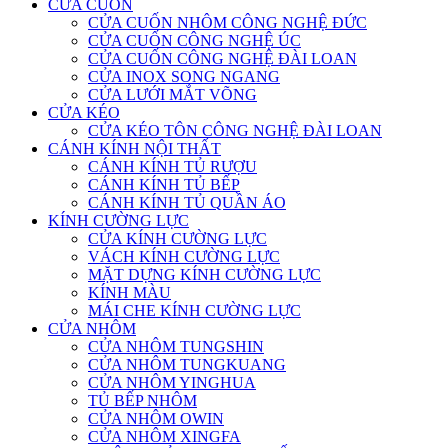
CỬA CUỐN
CỬA CUỐN NHÔM CÔNG NGHỆ ĐỨC
CỬA CUỐN CÔNG NGHỆ ÚC
CỬA CUỐN CÔNG NGHỆ ĐÀI LOAN
CỬA INOX SONG NGANG
CỬA LƯỚI MẮT VÕNG
CỬA KÉO
CỬA KÉO TÔN CÔNG NGHỆ ĐÀI LOAN
CÁNH KÍNH NỘI THẤT
CÁNH KÍNH TỦ RƯỢU
CÁNH KÍNH TỦ BẾP
CÁNH KÍNH TỦ QUẦN ÁO
KÍNH CƯỜNG LỰC
CỬA KÍNH CƯỜNG LỰC
VÁCH KÍNH CƯỜNG LỰC
MẶT DỰNG KÍNH CƯỜNG LỰC
KÍNH MÀU
MÁI CHE KÍNH CƯỜNG LỰC
CỬA NHÔM
CỬA NHÔM TUNGSHIN
CỬA NHÔM TUNGKUANG
CỬA NHÔM YINGHUA
TỦ BẾP NHÔM
CỬA NHÔM OWIN
CỬA NHÔM XINGFA