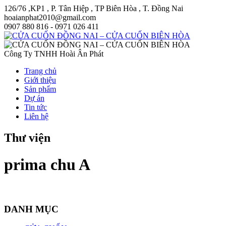
126/76 ,KP1 , P. Tân Hiệp , TP Biên Hòa , T. Đồng Nai
hoaianphat2010@gmail.com
0907 880 816 - 0971 026 411
Công Ty TNHH Hoài Ân Phát
Trang chủ
Giới thiệu
Sản phẩm
Dự án
Tin tức
Liên hệ
Thư viện
prima chu A
DANH MỤC