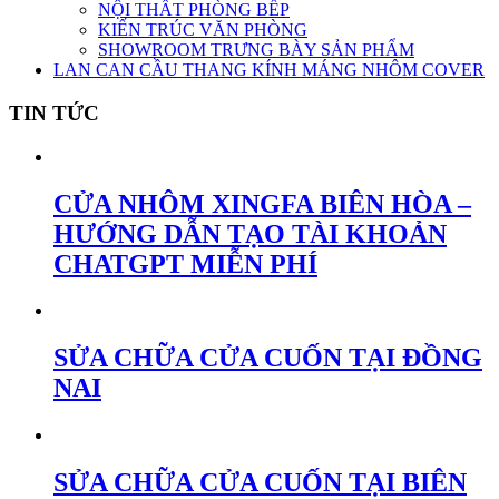
NỘI THẤT PHÒNG BẾP
KIẾN TRÚC VĂN PHÒNG
SHOWROOM TRƯNG BÀY SẢN PHẨM
LAN CAN CẦU THANG KÍNH MÁNG NHÔM COVER
TIN TỨC
CỬA NHÔM XINGFA BIÊN HÒA –
HƯỚNG DẪN TẠO TÀI KHOẢN
CHATGPT MIỄN PHÍ
SỬA CHỮA CỬA CUỐN TẠI ĐỒNG
NAI
SỬA CHỮA CỬA CUỐN TẠI BIÊN