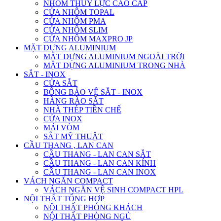
NHÔM THỦY LỰC CAO CẤP
CỬA NHÔM TOPAL
CỬA NHÔM PMA
CỬA NHÔM SLIM
CỬA NHÔM MAXPRO JP
MẶT DỰNG ALUMINIUM
MẶT DỰNG ALUMINIUM NGOÀI TRỜI
MẶT DỰNG ALUMINIUM TRONG NHÀ
SẮT - INOX
CỬA SẮT
BÔNG BẢO VỆ SẮT - INOX
HÀNG RÀO SẮT
NHÀ THÉP TIỀN CHẾ
CỬA INOX
MÁI VÒM
SẮT MỸ THUẬT
CẦU THANG , LAN CAN
CẦU THANG - LAN CAN SẮT
CẦU THANG - LAN CAN KÍNH
CẦU THANG - LAN CAN INOX
VÁCH NGĂN COMPACT
VÁCH NGĂN VỆ SINH COMPACT HPL
NỘI THẤT TỔNG HỢP
NỘI THẤT PHÒNG KHÁCH
NỘI THẤT PHÒNG NGỦ