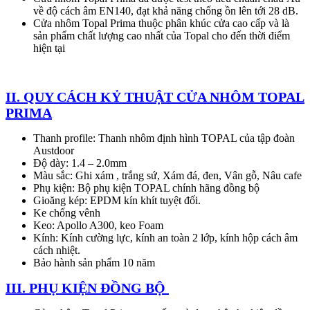
về độ cách âm EN140, đạt khả năng chống ồn lên tới 28 dB.
Cửa nhôm Topal Prima thuộc phân khúc cửa cao cấp và là
sản phẩm chất lượng cao nhất của Topal cho đến thời điểm
hiện tại
II. QUY CÁCH KỶ THUẬT CỬA NHÔM TOPAL
PRIMA
Thanh profile: Thanh nhôm định hình TOPAL của tập đoàn
Austdoor
Độ dày: 1.4 – 2.0mm
Màu sắc: Ghi xám , trắng sứ, Xám đá, đen, Vân gỗ, Nâu cafe
Phụ kiện: Bộ phụ kiện TOPAL chính hãng đồng bộ
Gioăng kép: EPDM kín khít tuyệt đối.
Ke chống vênh
Keo: Apollo A300, keo Foam
Kính: Kính cường lực, kính an toàn 2 lớp, kính hộp cách âm
cách nhiệt.
Bảo hành sản phẩm 10 năm
III. PHỤ KIỆN ĐỒNG BỘ