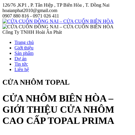
126/76 ,KP1 , P. Tân Hiệp , TP Biên Hòa , T. Đồng Nai
hoaianphat2010@gmail.com
0907 880 816 - 0971 026 411
Công Ty TNHH Hoài Ân Phát
Trang chủ
Giới thiệu
Sản phẩm
Dự án
Tin tức
Liên hệ
CỬA NHÔM TOPAL
CỬA NHÔM BIÊN HÒA –
GIỚI THIỆU CỬA NHÔM
CAO CẤP TOPAL PRIMA