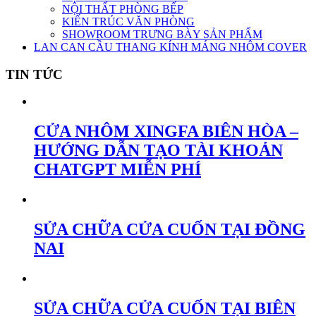
NỘI THẤT PHÒNG BẾP
KIẾN TRÚC VĂN PHÒNG
SHOWROOM TRƯNG BÀY SẢN PHẨM
LAN CAN CẦU THANG KÍNH MÁNG NHÔM COVER
TIN TỨC
CỬA NHÔM XINGFA BIÊN HÒA –
HƯỚNG DẪN TẠO TÀI KHOẢN
CHATGPT MIỄN PHÍ
SỬA CHỮA CỬA CUỐN TẠI ĐỒNG
NAI
SỬA CHỮA CỬA CUỐN TẠI BIÊN