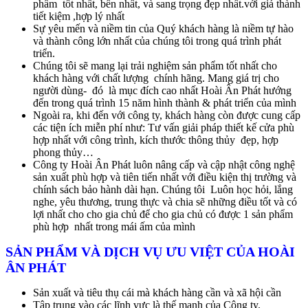
phẩm tốt nhất, bền nhất, và sang trọng đẹp nhất.với giá thành
tiết kiệm ,hợp lý nhất
Sự yêu mến và niềm tin của Quý khách hàng là niềm tự hào
và thành công lớn nhất của chúng tôi trong quá trình phát
triển.
Chúng tôi sẽ mang lại trải nghiệm sản phẩm tốt nhất cho
khách hàng với chất lượng chính hãng. Mang giá trị cho
người dùng- đó là mục đích cao nhất Hoài Ân Phát hướng
đến trong quá trình 15 năm hình thành & phát triển của mình
Ngoài ra, khi đến với công ty, khách hàng còn được cung cấp
các tiện ích miễn phí như: Tư vấn giải pháp thiết kế cửa phù
hợp nhất với công trình, kích thước thông thủy đẹp, hợp
phong thủy…
Công ty Hoài Ân Phát luôn nâng cấp và cập nhật công nghệ
sản xuất phù hợp và tiên tiến nhất với điều kiện thị trường và
chính sách bảo hành dài hạn. Chúng tôi Luôn học hỏi, lắng
nghe, yêu thương, trung thực và chia sẽ những điều tốt và có
lợi nhất cho cho gia chủ để cho gia chủ có được 1 sản phẩm
phù hợp nhất trong mái ấm của mình
SẢN PHẨM VÀ DỊCH VỤ ƯU VIỆT CỦA HOÀI
ÂN PHÁT
Sản xuất và tiêu thụ cái mà khách hàng cần và xã hội cần
Tập trung vào các lĩnh vực là thế mạnh của Công ty.