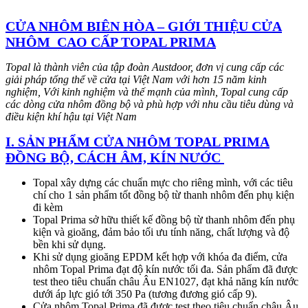
CỬA NHÔM BIÊN HÒA – GIỚI THIỆU CỬA
NHÔM CAO CẤP TOPAL PRIMA
Topal là thành viên của tập đoàn Austdoor, đơn vị cung cấp các
giải pháp tổng thể về cửa tại Việt Nam với hơn 15 năm kinh
nghiệm, Với kinh nghiệm và thế mạnh của mình, Topal cung cấp
các dòng cửa nhôm đồng bộ và phù hợp với nhu cầu tiêu dùng và
điều kiện khí hậu tại Việt Nam
I. SẢN PHẨM CỬA NHÔM TOPAL PRIMA
ĐỒNG BỘ, CÁCH ÂM, KÍN NƯỚC
Topal xây dựng các chuẩn mực cho riêng mình, với các tiêu
chí cho 1 sản phẩm tốt đồng bộ từ thanh nhôm đến phụ kiện
đi kèm
Topal Prima sở hữu thiết kế đồng bộ từ thanh nhôm đến phụ
kiện và gioăng, đảm bảo tối ưu tính năng, chất lượng và độ
bền khi sử dụng.
Khi sử dụng gioăng EPDM kết hợp với khóa đa điểm, cửa
nhôm Topal Prima đạt độ kín nước tối đa. Sản phẩm đã được
test theo tiêu chuẩn châu Âu EN1027, đạt khả năng kín nước
dưới áp lực gió tới 350 Pa (tương đương gió cấp 9).
Cửa nhôm Topal Prima đã được test theo tiêu chuẩn châu Âu