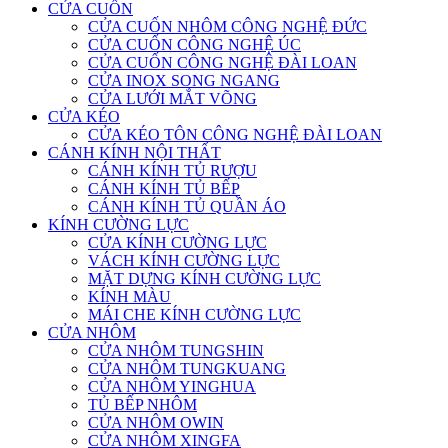
CỬA CUỐN
CỬA CUỐN NHÔM CÔNG NGHỆ ĐỨC
CỬA CUỐN CÔNG NGHỆ ÚC
CỬA CUỐN CÔNG NGHỆ ĐÀI LOAN
CỬA INOX SONG NGANG
CỬA LƯỚI MẮT VÕNG
CỬA KÉO
CỬA KÉO TÔN CÔNG NGHỆ ĐÀI LOAN
CÁNH KÍNH NỘI THẤT
CÁNH KÍNH TỦ RƯỢU
CÁNH KÍNH TỦ BẾP
CÁNH KÍNH TỦ QUẦN ÁO
KÍNH CƯỜNG LỰC
CỬA KÍNH CƯỜNG LỰC
VÁCH KÍNH CƯỜNG LỰC
MẶT DỰNG KÍNH CƯỜNG LỰC
KÍNH MÀU
MÁI CHE KÍNH CƯỜNG LỰC
CỬA NHÔM
CỬA NHÔM TUNGSHIN
CỬA NHÔM TUNGKUANG
CỬA NHÔM YINGHUA
TỦ BẾP NHÔM
CỬA NHÔM OWIN
CỬA NHÔM XINGFA