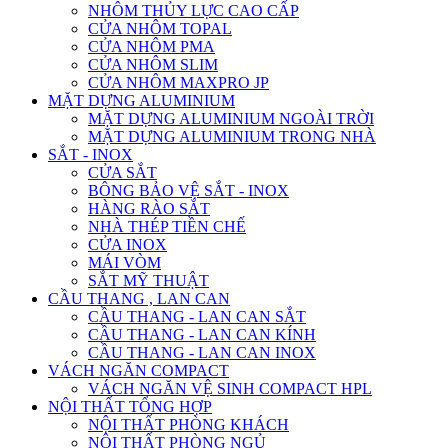
NHÔM THỦY LỰC CAO CẤP
CỬA NHÔM TOPAL
CỬA NHÔM PMA
CỬA NHÔM SLIM
CỬA NHÔM MAXPRO JP
MẶT DỰNG ALUMINIUM
MẶT DỰNG ALUMINIUM NGOÀI TRỜI
MẶT DỰNG ALUMINIUM TRONG NHÀ
SẮT - INOX
CỬA SẮT
BÔNG BẢO VỆ SẮT - INOX
HÀNG RÀO SẮT
NHÀ THÉP TIỀN CHẾ
CỬA INOX
MÁI VÒM
SẮT MỸ THUẬT
CẦU THANG , LAN CAN
CẦU THANG - LAN CAN SẮT
CẦU THANG - LAN CAN KÍNH
CẦU THANG - LAN CAN INOX
VÁCH NGĂN COMPACT
VÁCH NGĂN VỆ SINH COMPACT HPL
NỘI THẤT TỔNG HỢP
NỘI THẤT PHÒNG KHÁCH
NỘI THẤT PHÒNG NGỦ