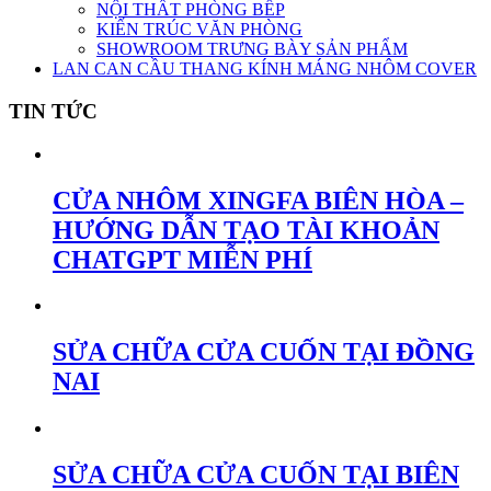
NỘI THẤT PHÒNG BẾP
KIẾN TRÚC VĂN PHÒNG
SHOWROOM TRƯNG BÀY SẢN PHẨM
LAN CAN CẦU THANG KÍNH MÁNG NHÔM COVER
TIN TỨC
CỬA NHÔM XINGFA BIÊN HÒA –
HƯỚNG DẪN TẠO TÀI KHOẢN
CHATGPT MIỄN PHÍ
SỬA CHỮA CỬA CUỐN TẠI ĐỒNG
NAI
SỬA CHỮA CỬA CUỐN TẠI BIÊN