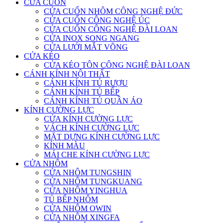
CỬA CUỐN
CỬA CUỐN NHÔM CÔNG NGHỆ ĐỨC
CỬA CUỐN CÔNG NGHỆ ÚC
CỬA CUỐN CÔNG NGHỆ ĐÀI LOAN
CỬA INOX SONG NGANG
CỬA LƯỚI MẮT VÕNG
CỬA KÉO
CỬA KÉO TÔN CÔNG NGHỆ ĐÀI LOAN
CÁNH KÍNH NỘI THẤT
CÁNH KÍNH TỦ RƯỢU
CÁNH KÍNH TỦ BẾP
CÁNH KÍNH TỦ QUẦN ÁO
KÍNH CƯỜNG LỰC
CỬA KÍNH CƯỜNG LỰC
VÁCH KÍNH CƯỜNG LỰC
MẶT DỰNG KÍNH CƯỜNG LỰC
KÍNH MÀU
MÁI CHE KÍNH CƯỜNG LỰC
CỬA NHÔM
CỬA NHÔM TUNGSHIN
CỬA NHÔM TUNGKUANG
CỬA NHÔM YINGHUA
TỦ BẾP NHÔM
CỬA NHÔM OWIN
CỬA NHÔM XINGFA