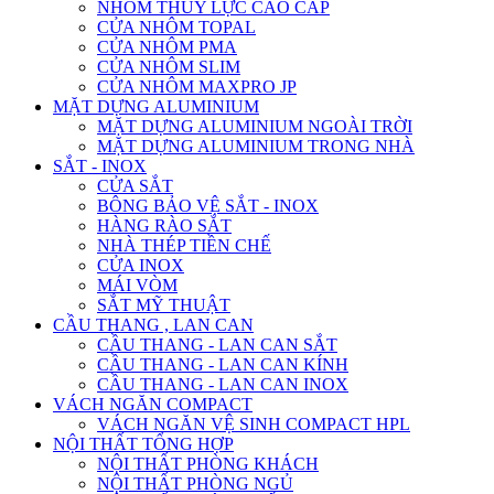
NHÔM THỦY LỰC CAO CẤP
CỬA NHÔM TOPAL
CỬA NHÔM PMA
CỬA NHÔM SLIM
CỬA NHÔM MAXPRO JP
MẶT DỰNG ALUMINIUM
MẶT DỰNG ALUMINIUM NGOÀI TRỜI
MẶT DỰNG ALUMINIUM TRONG NHÀ
SẮT - INOX
CỬA SẮT
BÔNG BẢO VỆ SẮT - INOX
HÀNG RÀO SẮT
NHÀ THÉP TIỀN CHẾ
CỬA INOX
MÁI VÒM
SẮT MỸ THUẬT
CẦU THANG , LAN CAN
CẦU THANG - LAN CAN SẮT
CẦU THANG - LAN CAN KÍNH
CẦU THANG - LAN CAN INOX
VÁCH NGĂN COMPACT
VÁCH NGĂN VỆ SINH COMPACT HPL
NỘI THẤT TỔNG HỢP
NỘI THẤT PHÒNG KHÁCH
NỘI THẤT PHÒNG NGỦ