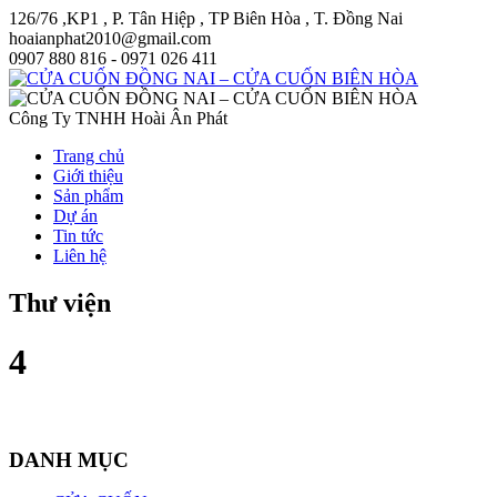
126/76 ,KP1 , P. Tân Hiệp , TP Biên Hòa , T. Đồng Nai
hoaianphat2010@gmail.com
0907 880 816 - 0971 026 411
Công Ty TNHH Hoài Ân Phát
Trang chủ
Giới thiệu
Sản phẩm
Dự án
Tin tức
Liên hệ
Thư viện
4
DANH MỤC