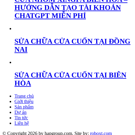
HƯỚNG DẪN TẠO TÀI KHOẢN
CHATGPT MIỄN PHÍ
SỬA CHỮA CỬA CUỐN TẠI ĐỒNG
NAI
SỬA CHỮA CỬA CUỐN TẠI BIÊN
HÒA
Trang chủ
Giới thiệu
Sản phẩm
Dự án
Tin tức
Liên hệ
© Copyright 2026 by hapgroup.com. Site by:
roboxt.com