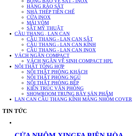
BÔNG BẢO VỆ SẮT - INOX
HÀNG RÀO SẮT
NHÀ THÉP TIỀN CHẾ
CỬA INOX
MÁI VÒM
SẮT MỸ THUẬT
CẦU THANG , LAN CAN
CẦU THANG - LAN CAN SẮT
CẦU THANG - LAN CAN KÍNH
CẦU THANG - LAN CAN INOX
VÁCH NGĂN COMPACT
VÁCH NGĂN VỆ SINH COMPACT HPL
NỘI THẤT TỔNG HỢP
NỘI THẤT PHÒNG KHÁCH
NỘI THẤT PHÒNG NGỦ
NỘI THẤT PHÒNG BẾP
KIẾN TRÚC VĂN PHÒNG
SHOWROOM TRƯNG BÀY SẢN PHẨM
LAN CAN CẦU THANG KÍNH MÁNG NHÔM COVER
TIN TỨC
CỬA NHÔM XINGFA BIÊN HÒA –