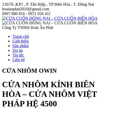
126/76 ,KP1 , P. Tân Hiệp , TP Biên Hòa , T. Đồng Nai
hoaianphat2010@gmail.com
0907 880 816 - 0971 026 411
Công Ty TNHH Hoài Ân Phát
Trang chủ
Giới thiệu
Sản phẩm
Dự án
Tin tức
Liên hệ
CỬA NHÔM OWIN
CỬA NHÔM KÍNH BIÊN
HÒA – CỬA NHÔM VIỆT
PHÁP HỆ 4500