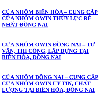
CỬA NHÔM BIÊN HÒA – CUNG CẤP
CỬA NHÔM OWIN THỦY LỰC RẺ
NHẤT ĐỒNG NAI
CỬA NHÔM OWIN ĐỒNG NAI – TƯ
VẤN, THI CÔNG, LẮP DỰNG TẠI
BIÊN HÒA, ĐỒNG NAI
CỬA NHÔM ĐỒNG NAI – CUNG CẤP
CỬA NHÔM OWIN UY TÍN, CHẤT
LƯỢNG TẠI BIÊN HÒA, ĐỒNG NAI