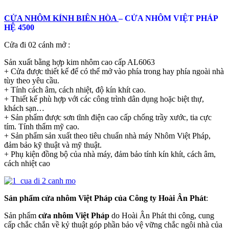
CỬA NHÔM KÍNH BIÊN HÒA
– CỬA NHÔM VIỆT PHÁP
HỆ 4500
Cửa đi 02 cánh mở :
Sản xuất bằng hợp kim nhôm cao cấp AL6063
+ Cửa được thiết kế để có thể mở vào phía trong hay phía ngoài nhà
tùy theo yêu cầu.
+ Tính cách âm, cách nhiệt, độ kín khít cao.
+ Thiết kế phù hợp với các công trình dân dụng hoặc biệt thự,
khách sạn…
+ Sản phẩm được sơn tĩnh điện cao cấp chống trầy xước, tia cực
tím. Tính thẩm mỹ cao.
+ Sản phẩm sản xuất theo tiêu chuẩn nhà máy Nhôm Việt Pháp,
đảm bảo kỹ thuật và mỹ thuật.
+ Phụ kiện đồng bộ của nhà máy, đảm bảo tính kín khít, cách âm,
cách nhiệt cao
Sản phẩm cửa nhôm Việt Pháp của Công ty Hoài Ân Phát
:
Sản phẩm
cửa nhôm Việt Pháp
do Hoài Ân Phát thi công, cung
cấp chắc chắn về kỷ thuật góp phần bảo vệ vững chắc ngôi nhà của