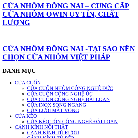
CỬA NHÔM ĐỒNG NAI – CUNG CẤP
CỬA NHÔM OWIN UY TÍN, CHẤT
LƯỢNG
CỬA NHÔM ĐỒNG NAI -TẠI SAO NÊN
CHỌN CỬA NHÔM VIỆT PHÁP
DANH MỤC
CỬA CUỐN
CỬA CUỐN NHÔM CÔNG NGHỆ ĐỨC
CỬA CUỐN CÔNG NGHỆ ÚC
CỬA CUỐN CÔNG NGHỆ ĐÀI LOAN
CỬA INOX SONG NGANG
CỬA LƯỚI MẮT VÕNG
CỬA KÉO
CỬA KÉO TÔN CÔNG NGHỆ ĐÀI LOAN
CÁNH KÍNH NỘI THẤT
CÁNH KÍNH TỦ RƯỢU