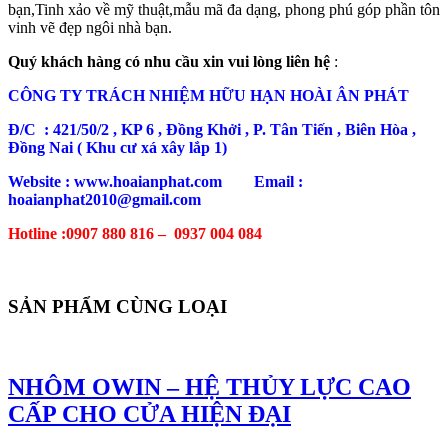
bạn,Tinh xảo về mỹ thuật,mẫu mã đa dạng, phong phú góp phần tôn
vinh vẽ đẹp ngôi nhà bạn.
Quý khách hàng có nhu cầu xin vui lòng liên hệ
:
CÔNG TY TRÁCH NHIỆM HỮU HẠN HOÀI ÂN PHÁT
Đ/C : 421/50/2 , KP 6 , Đồng Khởi , P. Tân Tiến , Biên Hòa ,
Đồng Nai ( Khu cư xá xây lắp 1)
Website : www.hoaianphat.com Email :
hoaianphat2010@gmail.com
Hotline :0907 880 816 – 0937 004 084
SẢN PHẨM CÙNG LOẠI
NHÔM OWIN – HỆ THỦY LỰC CAO
CẤP CHO CỬA HIỆN ĐẠI