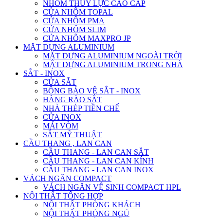
NHÔM THỦY LỰC CAO CẤP
CỬA NHÔM TOPAL
CỬA NHÔM PMA
CỬA NHÔM SLIM
CỬA NHÔM MAXPRO JP
MẶT DỰNG ALUMINIUM
MẶT DỰNG ALUMINIUM NGOÀI TRỜI
MẶT DỰNG ALUMINIUM TRONG NHÀ
SẮT - INOX
CỬA SẮT
BÔNG BẢO VỆ SẮT - INOX
HÀNG RÀO SẮT
NHÀ THÉP TIỀN CHẾ
CỬA INOX
MÁI VÒM
SẮT MỸ THUẬT
CẦU THANG , LAN CAN
CẦU THANG - LAN CAN SẮT
CẦU THANG - LAN CAN KÍNH
CẦU THANG - LAN CAN INOX
VÁCH NGĂN COMPACT
VÁCH NGĂN VỆ SINH COMPACT HPL
NỘI THẤT TỔNG HỢP
NỘI THẤT PHÒNG KHÁCH
NỘI THẤT PHÒNG NGỦ