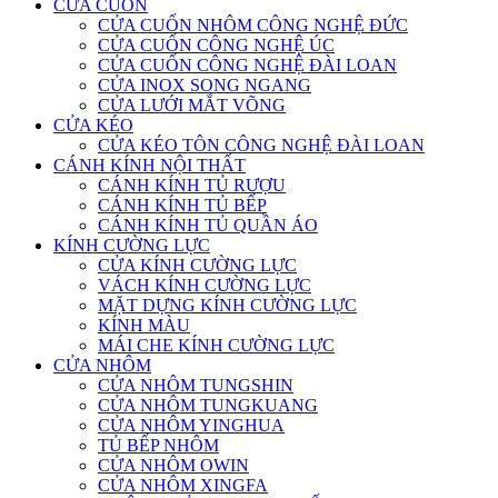
CỬA CUỐN
CỬA CUỐN NHÔM CÔNG NGHỆ ĐỨC
CỬA CUỐN CÔNG NGHỆ ÚC
CỬA CUỐN CÔNG NGHỆ ĐÀI LOAN
CỬA INOX SONG NGANG
CỬA LƯỚI MẮT VÕNG
CỬA KÉO
CỬA KÉO TÔN CÔNG NGHỆ ĐÀI LOAN
CÁNH KÍNH NỘI THẤT
CÁNH KÍNH TỦ RƯỢU
CÁNH KÍNH TỦ BẾP
CÁNH KÍNH TỦ QUẦN ÁO
KÍNH CƯỜNG LỰC
CỬA KÍNH CƯỜNG LỰC
VÁCH KÍNH CƯỜNG LỰC
MẶT DỰNG KÍNH CƯỜNG LỰC
KÍNH MÀU
MÁI CHE KÍNH CƯỜNG LỰC
CỬA NHÔM
CỬA NHÔM TUNGSHIN
CỬA NHÔM TUNGKUANG
CỬA NHÔM YINGHUA
TỦ BẾP NHÔM
CỬA NHÔM OWIN
CỬA NHÔM XINGFA