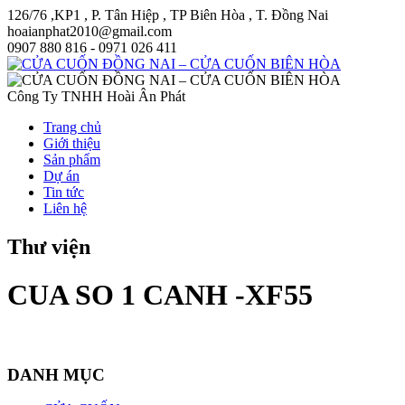
126/76 ,KP1 , P. Tân Hiệp , TP Biên Hòa , T. Đồng Nai
hoaianphat2010@gmail.com
0907 880 816 - 0971 026 411
Công Ty TNHH Hoài Ân Phát
Trang chủ
Giới thiệu
Sản phẩm
Dự án
Tin tức
Liên hệ
Thư viện
CUA SO 1 CANH -XF55
DANH MỤC