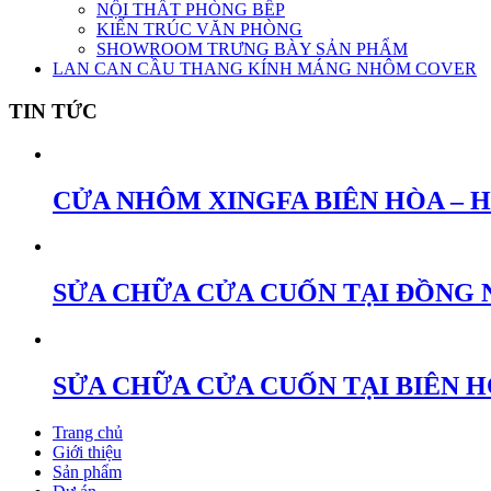
NỘI THẤT PHÒNG BẾP
KIẾN TRÚC VĂN PHÒNG
SHOWROOM TRƯNG BÀY SẢN PHẨM
LAN CAN CẦU THANG KÍNH MÁNG NHÔM COVER
TIN TỨC
CỬA NHÔM XINGFA BIÊN HÒA – 
SỬA CHỮA CỬA CUỐN TẠI ĐỒNG 
SỬA CHỮA CỬA CUỐN TẠI BIÊN 
Trang chủ
Giới thiệu
Sản phẩm