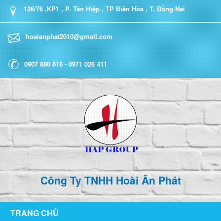
126/76 ,KP1 , P. Tân Hiệp , TP Biên Hòa , T. Đồng Nai
hoaianphat2010@gmail.com
0907 880 816 - 0971 026 411
Công Ty TNHH Hoài Ân Phát
TRANG CHỦ