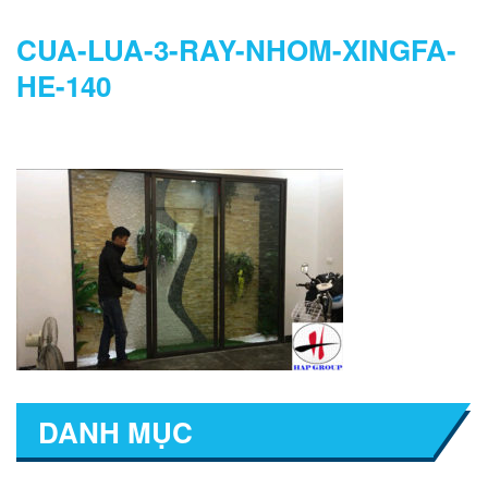
CUA-LUA-3-RAY-NHOM-XINGFA-
HE-140
DANH MỤC