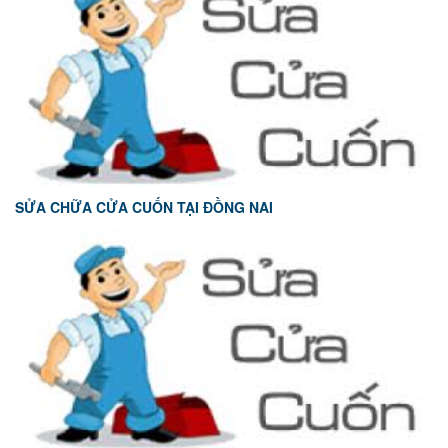
SỬA CHỮA CỬA CUỐN TẠI ĐỒNG NAI