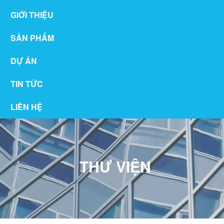
GIỚI THIỆU
SẢN PHẨM
DỰ ÁN
TIN TỨC
LIÊN HỆ
THƯ VIỆN