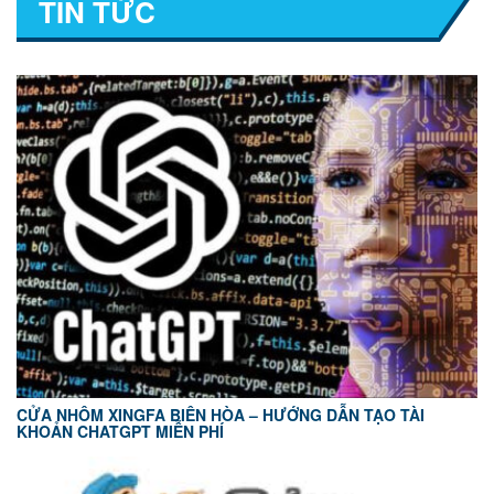
TIN TỨC
CỬA NHÔM XINGFA BIÊN HÒA – HƯỚNG DẪN TẠO TÀI
KHOẢN CHATGPT MIỄN PHÍ