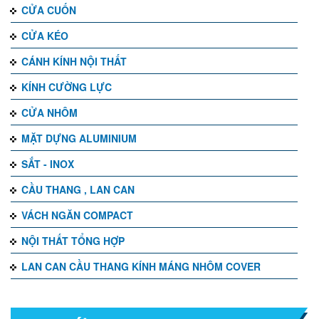
CỬA CUỐN
CỬA KÉO
CÁNH KÍNH NỘI THẤT
KÍNH CƯỜNG LỰC
CỬA NHÔM
MẶT DỰNG ALUMINIUM
SẮT - INOX
CẦU THANG , LAN CAN
VÁCH NGĂN COMPACT
NỘI THẤT TỔNG HỢP
LAN CAN CẦU THANG KÍNH MÁNG NHÔM COVER