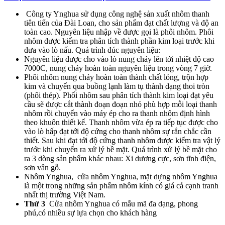
Công ty Ynghua sử dụng công nghệ sản xuất nhôm thanh
tiên tiến của Đài Loan, cho sản phẩm đạt chất lượng và độ an
toàn cao. Nguyên liệu nhập về được gọi là phôi nhôm. Phôi
nhôm được kiểm tra phân tích thành phần kim loại trước khi
đưa vào lò nấu. Quá trình đúc nguyên liệu:
Nguyên liệu được cho vào lò nung chảy lên tới nhiệt độ cao
7000C, nung chảy hoàn toàn nguyên liệu trong vòng 7 giờ.
Phôi nhôm nung chảy hoàn toàn thành chất lỏng, trộn hợp
kim và chuyển qua buồng lạnh làm tụ thành dạng thoi tròn
(phôi thép). Phối nhôm sau phân tích thành kim loại đạt yêu
cầu sẽ được cắt thành đoạn đoạn nhỏ phù hợp mỗi loại thanh
nhôm rồi chuyển vào máy ép cho ra thanh nhôm định hình
theo khuôn thiết kế. Thanh nhôm vừa ép ra tiếp tục được cho
vào lò hấp đạt tới độ cứng cho thanh nhôm sự rắn chắc cần
thiết. Sau khi đạt tới độ cứng thanh nhôm được kiểm tra vật lý
trước khi chuyển ra xử lý bề mặt. Quá trình xử lý bề mặt cho
ra 3 dòng sản phẩm khác nhau: Xi dương cực, sơn tĩnh điện,
sơn vân gỗ.
Nhôm Ynghua, cửa nhôm Ynghua, mặt dựng nhôm Ynghua
là một trong những sản phẩm nhôm kính có giá cả cạnh tranh
nhất thị trường Việt Nam.
Thứ 3
Cửa nhôm Ynghua có mẫu mã đa dạng, phong
phú,có nhiều sự lựa chọn cho khách hàng