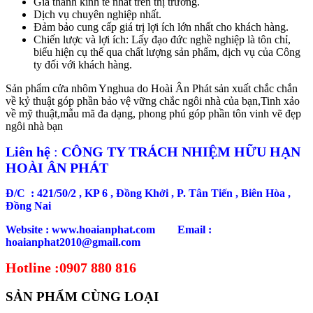
Giá thành kinh tế nhất trên thị trường.
Dịch vụ chuyên nghiệp nhất.
Đảm bảo cung cấp giá trị lợi ích lớn nhất cho khách hàng.
Chiến lược và lợi ích: Lấy đạo đức nghề nghiệp là tôn chỉ,
biểu hiện cụ thể qua chất lượng sản phẩm, dịch vụ của Công
ty đối với khách hàng.
Sản phẩm cửa nhôm Ynghua do Hoài Ân Phát sản xuất chắc chắn
về kỷ thuật góp phần bảo vệ vững chắc ngôi nhà của bạn,Tinh xảo
về mỹ thuật,mẫu mã đa dạng, phong phú góp phần tôn vinh vẽ đẹp
ngôi nhà bạn
Liên hệ
:
CÔNG TY TRÁCH NHIỆM HỮU HẠN
HOÀI ÂN PHÁT
Đ/C : 421/50/2 , KP 6 , Đồng Khởi , P. Tân Tiến , Biên Hòa ,
Đồng Nai
Website : www.hoaianphat.com Email :
hoaianphat2010@gmail.com
Hotline :0907 880 816
SẢN PHẨM CÙNG LOẠI