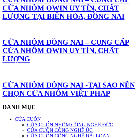
CỬA NHÔM OWIN UY TÍN, CHẤT
LƯỢNG TẠI BIÊN HÒA, ĐỒNG NAI
CỬA NHÔM ĐỒNG NAI – CUNG CẤP
CỬA NHÔM OWIN UY TÍN, CHẤT
LƯỢNG
CỬA NHÔM ĐỒNG NAI -TẠI SAO NÊN
CHỌN CỬA NHÔM VIỆT PHÁP
DANH MỤC
CỬA CUỐN
CỬA CUỐN NHÔM CÔNG NGHỆ ĐỨC
CỬA CUỐN CÔNG NGHỆ ÚC
CỬA CUỐN CÔNG NGHỆ ĐÀI LOAN