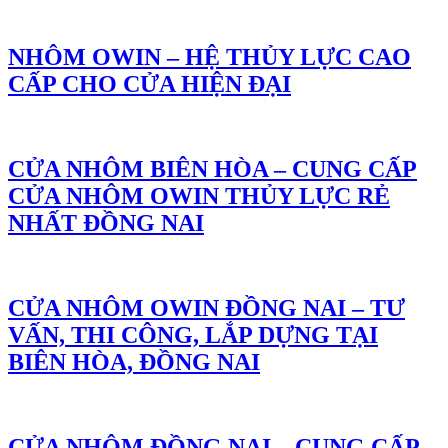
NHÔM OWIN – HỆ THỦY LỰC CAO
CẤP CHO CỬA HIỆN ĐẠI
CỬA NHÔM BIÊN HÒA – CUNG CẤP
CỬA NHÔM OWIN THỦY LỰC RẺ
NHẤT ĐỒNG NAI
CỬA NHÔM OWIN ĐỒNG NAI – TƯ
VẤN, THI CÔNG, LẮP DỰNG TẠI
BIÊN HÒA, ĐỒNG NAI
CỬA NHÔM ĐỒNG NAI – CUNG CẤP