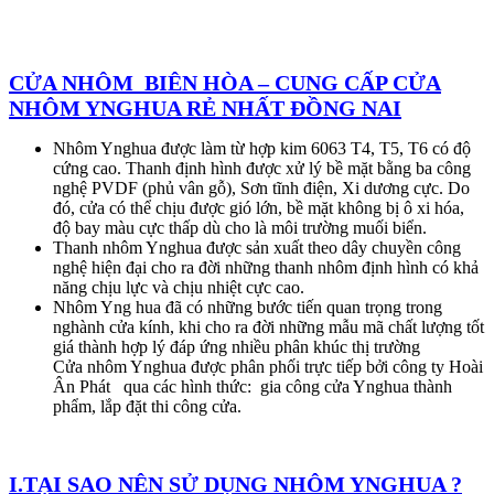
CỬA NHÔM BIÊN HÒA – CUNG CẤP CỬA
NHÔM YNGHUA RẺ NHẤT ĐỒNG NAI
Nhôm Ynghua được làm từ hợp kim 6063 T4, T5, T6 có độ
cứng cao. Thanh định hình được xử lý bề mặt bằng ba công
nghệ PVDF (phủ vân gỗ), Sơn tĩnh điện, Xi dương cực. Do
đó, cửa có thể chịu được gió lớn, bề mặt không bị ô xi hóa,
độ bay màu cực thấp dù cho là môi trường muối biển.
Thanh nhôm Ynghua được sản xuất theo dây chuyền công
nghệ hiện đại cho ra đời những thanh nhôm định hình có khả
năng chịu lực và chịu nhiệt cực cao.
Nhôm Yng hua đã có những bước tiến quan trọng trong
nghành cửa kính, khi cho ra đời những mẫu mã chất lượng tốt
giá thành hợp lý đáp ứng nhiều phân khúc thị trường
Cửa nhôm Ynghua được phân phối trực tiếp bởi công ty Hoài
Ân Phát qua các hình thức: gia công cửa Ynghua thành
phẩm, lắp đặt thi công cửa.
I.TẠI SAO NÊN SỬ DỤNG NHÔM YNGHUA ?