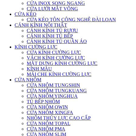
CỬA INOX SONG NGANG
CỬA LƯỚI MẮT VÕNG
CỬA KÉO
CỬA KÉO TÔN CÔNG NGHỆ ĐÀI LOAN
CÁNH KÍNH NỘI THẤT
CÁNH KÍNH TỦ RƯỢU
CÁNH KÍNH TỦ BẾP
CÁNH KÍNH TỦ QUẦN ÁO
KÍNH CƯỜNG LỰC
CỬA KÍNH CƯỜNG LỰC
VÁCH KÍNH CƯỜNG LỰC
MẶT DỰNG KÍNH CƯỜNG LỰC
KÍNH MÀU
MÁI CHE KÍNH CƯỜNG LỰC
CỬA NHÔM
CỬA NHÔM TUNGSHIN
CỬA NHÔM TUNGKUANG
CỬA NHÔM YINGHUA
TỦ BẾP NHÔM
CỬA NHÔM OWIN
CỬA NHÔM XINGFA
NHÔM THỦY LỰC CAO CẤP
CỬA NHÔM TOPAL
CỬA NHÔM PMA
CỬA NHÔM SLIM