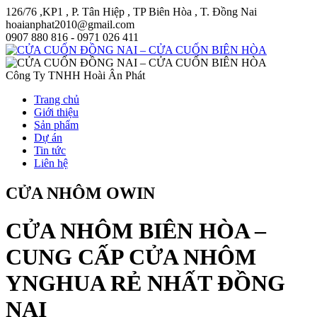
126/76 ,KP1 , P. Tân Hiệp , TP Biên Hòa , T. Đồng Nai
hoaianphat2010@gmail.com
0907 880 816 - 0971 026 411
Công Ty TNHH Hoài Ân Phát
Trang chủ
Giới thiệu
Sản phẩm
Dự án
Tin tức
Liên hệ
CỬA NHÔM OWIN
CỬA NHÔM BIÊN HÒA –
CUNG CẤP CỬA NHÔM
YNGHUA RẺ NHẤT ĐỒNG
NAI