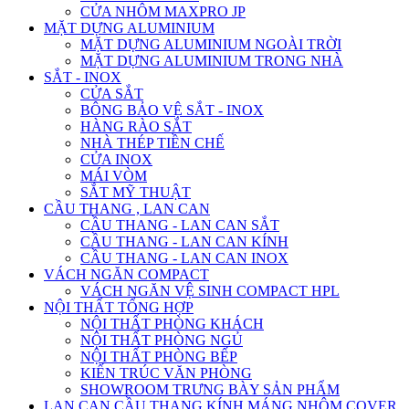
CỬA NHÔM MAXPRO JP
MẶT DỰNG ALUMINIUM
MẶT DỰNG ALUMINIUM NGOÀI TRỜI
MẶT DỰNG ALUMINIUM TRONG NHÀ
SẮT - INOX
CỬA SẮT
BÔNG BẢO VỆ SẮT - INOX
HÀNG RÀO SẮT
NHÀ THÉP TIỀN CHẾ
CỬA INOX
MÁI VÒM
SẮT MỸ THUẬT
CẦU THANG , LAN CAN
CẦU THANG - LAN CAN SẮT
CẦU THANG - LAN CAN KÍNH
CẦU THANG - LAN CAN INOX
VÁCH NGĂN COMPACT
VÁCH NGĂN VỆ SINH COMPACT HPL
NỘI THẤT TỔNG HỢP
NỘI THẤT PHÒNG KHÁCH
NỘI THẤT PHÒNG NGỦ
NỘI THẤT PHÒNG BẾP
KIẾN TRÚC VĂN PHÒNG
SHOWROOM TRƯNG BÀY SẢN PHẨM
LAN CAN CẦU THANG KÍNH MÁNG NHÔM COVER