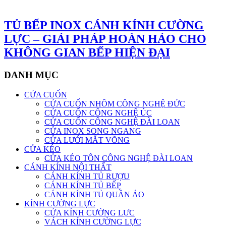
TỦ BẾP INOX CÁNH KÍNH CƯỜNG
LỰC – GIẢI PHÁP HOÀN HẢO CHO
KHÔNG GIAN BẾP HIỆN ĐẠI
DANH MỤC
CỬA CUỐN
CỬA CUỐN NHÔM CÔNG NGHỆ ĐỨC
CỬA CUỐN CÔNG NGHỆ ÚC
CỬA CUỐN CÔNG NGHỆ ĐÀI LOAN
CỬA INOX SONG NGANG
CỬA LƯỚI MẮT VÕNG
CỬA KÉO
CỬA KÉO TÔN CÔNG NGHỆ ĐÀI LOAN
CÁNH KÍNH NỘI THẤT
CÁNH KÍNH TỦ RƯỢU
CÁNH KÍNH TỦ BẾP
CÁNH KÍNH TỦ QUẦN ÁO
KÍNH CƯỜNG LỰC
CỬA KÍNH CƯỜNG LỰC
VÁCH KÍNH CƯỜNG LỰC