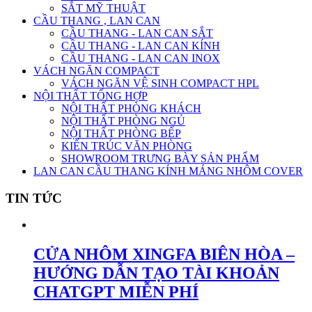
SẮT MỸ THUẬT
CẦU THANG , LAN CAN
CẦU THANG - LAN CAN SẮT
CẦU THANG - LAN CAN KÍNH
CẦU THANG - LAN CAN INOX
VÁCH NGĂN COMPACT
VÁCH NGĂN VỆ SINH COMPACT HPL
NỘI THẤT TỔNG HỢP
NỘI THẤT PHÒNG KHÁCH
NỘI THẤT PHÒNG NGỦ
NỘI THẤT PHÒNG BẾP
KIẾN TRÚC VĂN PHÒNG
SHOWROOM TRƯNG BÀY SẢN PHẨM
LAN CAN CẦU THANG KÍNH MÁNG NHÔM COVER
TIN TỨC
CỬA NHÔM XINGFA BIÊN HÒA –
HƯỚNG DẪN TẠO TÀI KHOẢN
CHATGPT MIỄN PHÍ