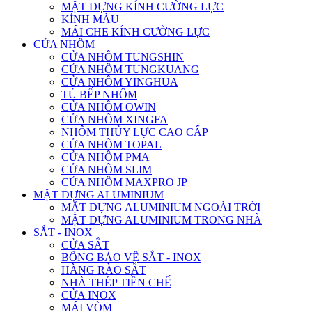
MẶT DỰNG KÍNH CƯỜNG LỰC
KÍNH MÀU
MÁI CHE KÍNH CƯỜNG LỰC
CỬA NHÔM
CỬA NHÔM TUNGSHIN
CỬA NHÔM TUNGKUANG
CỬA NHÔM YINGHUA
TỦ BẾP NHÔM
CỬA NHÔM OWIN
CỬA NHÔM XINGFA
NHÔM THỦY LỰC CAO CẤP
CỬA NHÔM TOPAL
CỬA NHÔM PMA
CỬA NHÔM SLIM
CỬA NHÔM MAXPRO JP
MẶT DỰNG ALUMINIUM
MẶT DỰNG ALUMINIUM NGOÀI TRỜI
MẶT DỰNG ALUMINIUM TRONG NHÀ
SẮT - INOX
CỬA SẮT
BÔNG BẢO VỆ SẮT - INOX
HÀNG RÀO SẮT
NHÀ THÉP TIỀN CHẾ
CỬA INOX
MÁI VÒM