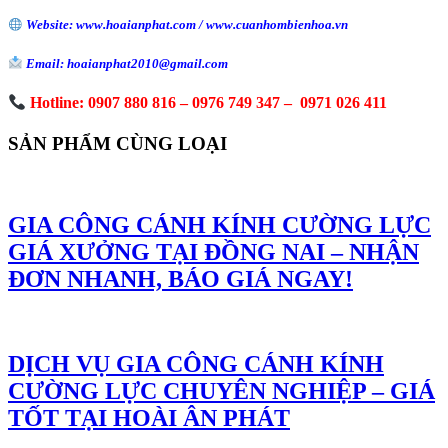
Website: www.hoaianphat.com / www.cuanhombienhoa.vn
Email: hoaianphat2010@gmail.com
Hotline: 0907 880 816 – 0976 749 347 – 0971 026 411
SẢN PHẨM CÙNG LOẠI
GIA CÔNG CÁNH KÍNH CƯỜNG LỰC
GIÁ XƯỞNG TẠI ĐỒNG NAI – NHẬN
ĐƠN NHANH, BÁO GIÁ NGAY!
DỊCH VỤ GIA CÔNG CÁNH KÍNH
CƯỜNG LỰC CHUYÊN NGHIỆP – GIÁ
TỐT TẠI HOÀI ÂN PHÁT