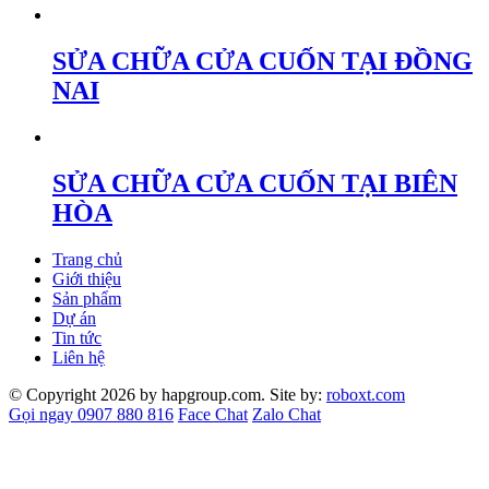
SỬA CHỮA CỬA CUỐN TẠI ĐỒNG
NAI
SỬA CHỮA CỬA CUỐN TẠI BIÊN
HÒA
Trang chủ
Giới thiệu
Sản phẩm
Dự án
Tin tức
Liên hệ
© Copyright 2026 by hapgroup.com. Site by:
roboxt.com
Gọi ngay 0907 880 816
Face Chat
Zalo Chat