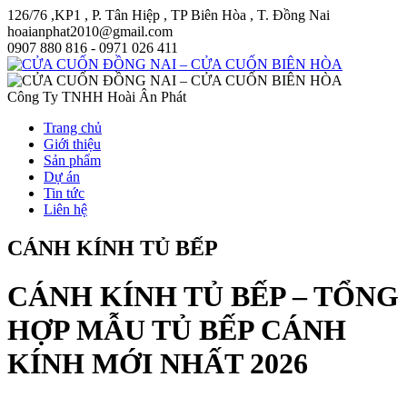
126/76 ,KP1 , P. Tân Hiệp , TP Biên Hòa , T. Đồng Nai
hoaianphat2010@gmail.com
0907 880 816 - 0971 026 411
Công Ty TNHH Hoài Ân Phát
Trang chủ
Giới thiệu
Sản phẩm
Dự án
Tin tức
Liên hệ
CÁNH KÍNH TỦ BẾP
CÁNH KÍNH TỦ BẾP – TỔNG
HỢP MẪU TỦ BẾP CÁNH
KÍNH MỚI NHẤT 2026