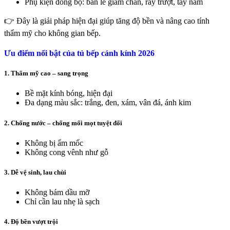
Phụ kiện đồng bộ: bản lề giảm chấn, ray trượt, tay nắm
👉 Đây là giải pháp hiện đại giúp tăng độ bền và nâng cao tính
thẩm mỹ cho không gian bếp.
Ưu điểm nổi bật của tủ bếp cánh kính 2026
1. Thẩm mỹ cao – sang trọng
Bề mặt kính bóng, hiện đại
Đa dạng màu sắc: trắng, đen, xám, vân đá, ánh kim
2. Chống nước – chống mối mọt tuyệt đối
Không bị ẩm mốc
Không cong vênh như gỗ
3. Dễ vệ sinh, lau chùi
Không bám dầu mỡ
Chỉ cần lau nhẹ là sạch
4. Độ bền vượt trội