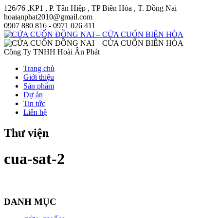
126/76 ,KP1 , P. Tân Hiệp , TP Biên Hòa , T. Đồng Nai
hoaianphat2010@gmail.com
0907 880 816 - 0971 026 411
Công Ty TNHH Hoài Ân Phát
Trang chủ
Giới thiệu
Sản phẩm
Dự án
Tin tức
Liên hệ
Thư viện
cua-sat-2
DANH MỤC