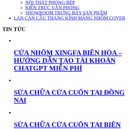
NỘI THẤT PHÒNG BẾP
KIẾN TRÚC VĂN PHÒNG
SHOWROOM TRƯNG BÀY SẢN PHẨM
LAN CAN CẦU THANG KÍNH MÁNG NHÔM COVER
TIN TỨC
CỬA NHÔM XINGFA BIÊN HÒA –
HƯỚNG DẪN TẠO TÀI KHOẢN
CHATGPT MIỄN PHÍ
SỬA CHỮA CỬA CUỐN TẠI ĐỒNG
NAI
SỬA CHỮA CỬA CUỐN TẠI BIÊN