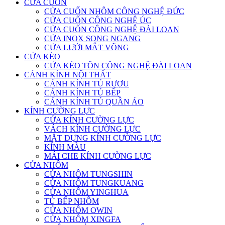
CỬA CUỐN
CỬA CUỐN NHÔM CÔNG NGHỆ ĐỨC
CỬA CUỐN CÔNG NGHỆ ÚC
CỬA CUỐN CÔNG NGHỆ ĐÀI LOAN
CỬA INOX SONG NGANG
CỬA LƯỚI MẮT VÕNG
CỬA KÉO
CỬA KÉO TÔN CÔNG NGHỆ ĐÀI LOAN
CÁNH KÍNH NỘI THẤT
CÁNH KÍNH TỦ RƯỢU
CÁNH KÍNH TỦ BẾP
CÁNH KÍNH TỦ QUẦN ÁO
KÍNH CƯỜNG LỰC
CỬA KÍNH CƯỜNG LỰC
VÁCH KÍNH CƯỜNG LỰC
MẶT DỰNG KÍNH CƯỜNG LỰC
KÍNH MÀU
MÁI CHE KÍNH CƯỜNG LỰC
CỬA NHÔM
CỬA NHÔM TUNGSHIN
CỬA NHÔM TUNGKUANG
CỬA NHÔM YINGHUA
TỦ BẾP NHÔM
CỬA NHÔM OWIN
CỬA NHÔM XINGFA