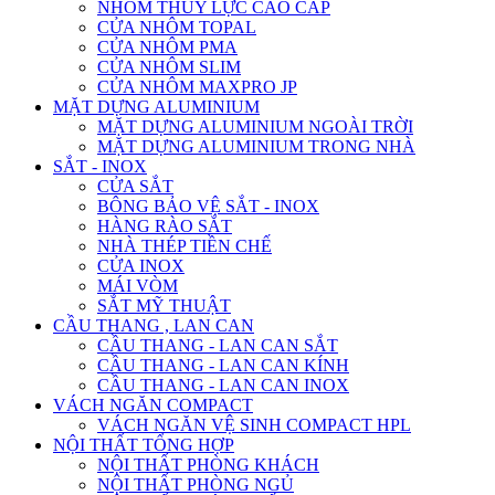
NHÔM THỦY LỰC CAO CẤP
CỬA NHÔM TOPAL
CỬA NHÔM PMA
CỬA NHÔM SLIM
CỬA NHÔM MAXPRO JP
MẶT DỰNG ALUMINIUM
MẶT DỰNG ALUMINIUM NGOÀI TRỜI
MẶT DỰNG ALUMINIUM TRONG NHÀ
SẮT - INOX
CỬA SẮT
BÔNG BẢO VỆ SẮT - INOX
HÀNG RÀO SẮT
NHÀ THÉP TIỀN CHẾ
CỬA INOX
MÁI VÒM
SẮT MỸ THUẬT
CẦU THANG , LAN CAN
CẦU THANG - LAN CAN SẮT
CẦU THANG - LAN CAN KÍNH
CẦU THANG - LAN CAN INOX
VÁCH NGĂN COMPACT
VÁCH NGĂN VỆ SINH COMPACT HPL
NỘI THẤT TỔNG HỢP
NỘI THẤT PHÒNG KHÁCH
NỘI THẤT PHÒNG NGỦ