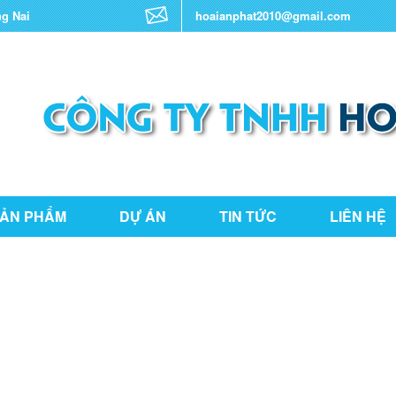
ng Nai
hoaianphat2010@gmail.com
ẢN PHẨM
DỰ ÁN
TIN TỨC
LIÊN HỆ
THƯ VIỆN