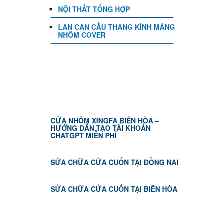
NỘI THẤT TỔNG HỢP
LAN CAN CẦU THANG KÍNH MÁNG
NHÔM COVER
TIN TỨC
CỬA NHÔM XINGFA BIÊN HÒA –
HƯỚNG DẪN TẠO TÀI KHOẢN
CHATGPT MIỄN PHÍ
SỬA CHỮA CỬA CUỐN TẠI ĐỒNG NAI
SỬA CHỮA CỬA CUỐN TẠI BIÊN HÒA