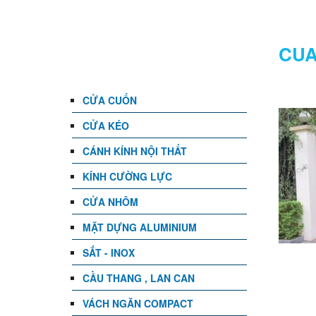
DANH MỤC
CUA
CỬA CUỐN
CỬA KÉO
CÁNH KÍNH NỘI THẤT
KÍNH CƯỜNG LỰC
CỬA NHÔM
MẶT DỰNG ALUMINIUM
SẮT - INOX
CẦU THANG , LAN CAN
VÁCH NGĂN COMPACT