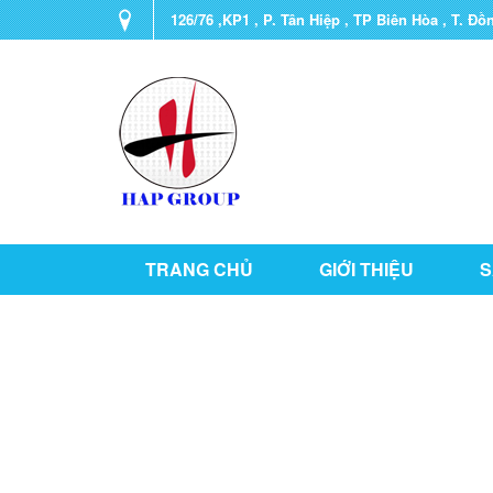
126/76 ,KP1 , P. Tân Hiệp , TP Biên Hòa , T. Đồ
TRANG CHỦ
GIỚI THIỆU
S