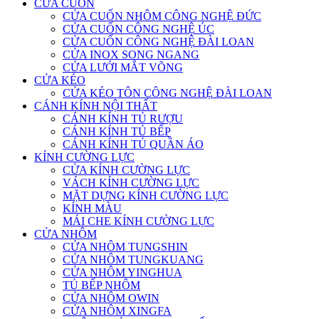
CỬA CUỐN
CỬA CUỐN NHÔM CÔNG NGHỆ ĐỨC
CỬA CUỐN CÔNG NGHỆ ÚC
CỬA CUỐN CÔNG NGHỆ ĐÀI LOAN
CỬA INOX SONG NGANG
CỬA LƯỚI MẮT VÕNG
CỬA KÉO
CỬA KÉO TÔN CÔNG NGHỆ ĐÀI LOAN
CÁNH KÍNH NỘI THẤT
CÁNH KÍNH TỦ RƯỢU
CÁNH KÍNH TỦ BẾP
CÁNH KÍNH TỦ QUẦN ÁO
KÍNH CƯỜNG LỰC
CỬA KÍNH CƯỜNG LỰC
VÁCH KÍNH CƯỜNG LỰC
MẶT DỰNG KÍNH CƯỜNG LỰC
KÍNH MÀU
MÁI CHE KÍNH CƯỜNG LỰC
CỬA NHÔM
CỬA NHÔM TUNGSHIN
CỬA NHÔM TUNGKUANG
CỬA NHÔM YINGHUA
TỦ BẾP NHÔM
CỬA NHÔM OWIN
CỬA NHÔM XINGFA