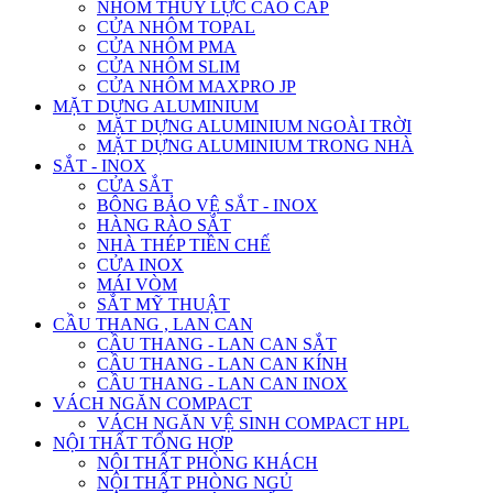
NHÔM THỦY LỰC CAO CẤP
CỬA NHÔM TOPAL
CỬA NHÔM PMA
CỬA NHÔM SLIM
CỬA NHÔM MAXPRO JP
MẶT DỰNG ALUMINIUM
MẶT DỰNG ALUMINIUM NGOÀI TRỜI
MẶT DỰNG ALUMINIUM TRONG NHÀ
SẮT - INOX
CỬA SẮT
BÔNG BẢO VỆ SẮT - INOX
HÀNG RÀO SẮT
NHÀ THÉP TIỀN CHẾ
CỬA INOX
MÁI VÒM
SẮT MỸ THUẬT
CẦU THANG , LAN CAN
CẦU THANG - LAN CAN SẮT
CẦU THANG - LAN CAN KÍNH
CẦU THANG - LAN CAN INOX
VÁCH NGĂN COMPACT
VÁCH NGĂN VỆ SINH COMPACT HPL
NỘI THẤT TỔNG HỢP
NỘI THẤT PHÒNG KHÁCH
NỘI THẤT PHÒNG NGỦ