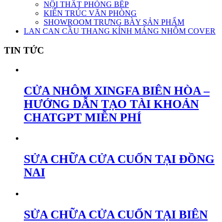
NỘI THẤT PHÒNG BẾP
KIẾN TRÚC VĂN PHÒNG
SHOWROOM TRƯNG BÀY SẢN PHẨM
LAN CAN CẦU THANG KÍNH MÁNG NHÔM COVER
TIN TỨC
CỬA NHÔM XINGFA BIÊN HÒA –
HƯỚNG DẪN TẠO TÀI KHOẢN
CHATGPT MIỄN PHÍ
SỬA CHỮA CỬA CUỐN TẠI ĐỒNG
NAI
SỬA CHỮA CỬA CUỐN TẠI BIÊN