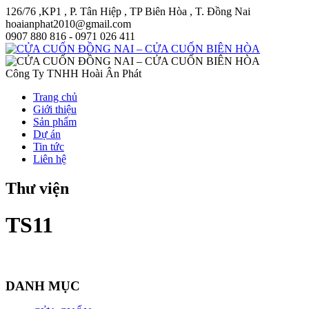
126/76 ,KP1 , P. Tân Hiệp , TP Biên Hòa , T. Đồng Nai
hoaianphat2010@gmail.com
0907 880 816 - 0971 026 411
Công Ty TNHH Hoài Ân Phát
Trang chủ
Giới thiệu
Sản phẩm
Dự án
Tin tức
Liên hệ
Thư viện
TS11
DANH MỤC