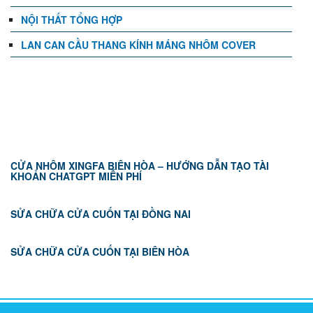
NỘI THẤT TỔNG HỢP
LAN CAN CẦU THANG KÍNH MÁNG NHÔM COVER
TIN TỨC
CỬA NHÔM XINGFA BIÊN HÒA – HƯỚNG DẪN TẠO TÀI
KHOẢN CHATGPT MIỄN PHÍ
SỬA CHỮA CỬA CUỐN TẠI ĐỒNG NAI
SỬA CHỮA CỬA CUỐN TẠI BIÊN HÒA