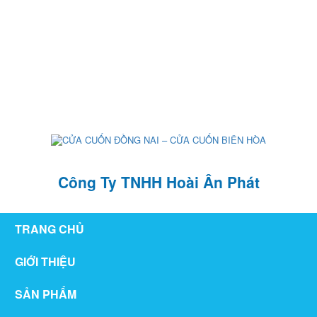
126/76 ,KP1 , P. Tân Hiệp , TP Biên Hòa , T. Đồng Nai
hoaianphat2010@gmail.com
0907 880 816 - 0971 026 411
Công Ty TNHH Hoài Ân Phát
TRANG CHỦ
GIỚI THIỆU
SẢN PHẨM