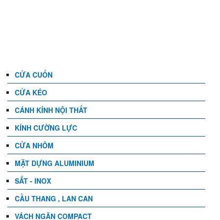
DANH MỤC
CỬA CUỐN
CỬA KÉO
CÁNH KÍNH NỘI THẤT
KÍNH CƯỜNG LỰC
CỬA NHÔM
MẶT DỰNG ALUMINIUM
SẮT - INOX
CẦU THANG , LAN CAN
VÁCH NGĂN COMPACT