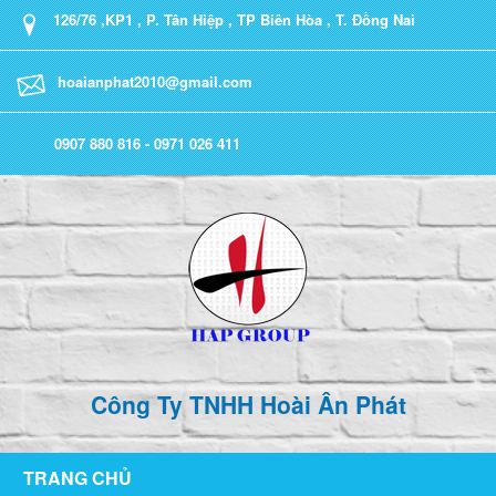
126/76 ,KP1 , P. Tân Hiệp , TP Biên Hòa , T. Đồng Nai
hoaianphat2010@gmail.com
0907 880 816 - 0971 026 411
Công Ty TNHH Hoài Ân Phát
TRANG CHỦ