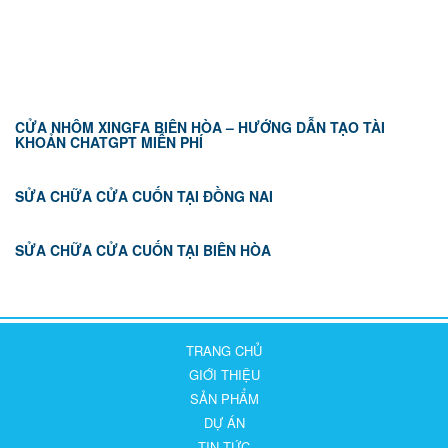
TIN TỨC
CỬA NHÔM XINGFA BIÊN HÒA – HƯỚNG DẪN TẠO TÀI
KHOẢN CHATGPT MIỄN PHÍ
SỬA CHỮA CỬA CUỐN TẠI ĐỒNG NAI
SỬA CHỮA CỬA CUỐN TẠI BIÊN HÒA
TRANG CHỦ
GIỚI THIỆU
SẢN PHẨM
DỰ ÁN
TIN TỨC