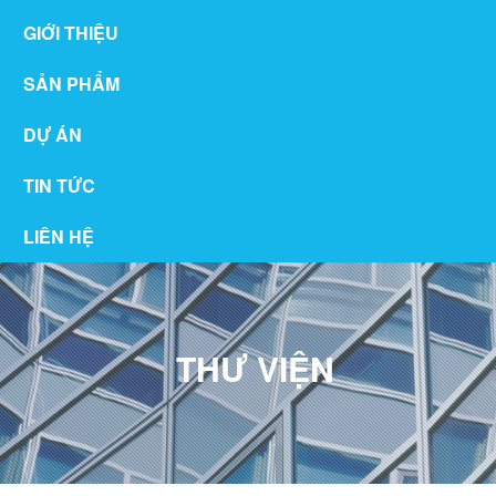
GIỚI THIỆU
SẢN PHẨM
DỰ ÁN
TIN TỨC
LIÊN HỆ
THƯ VIỆN