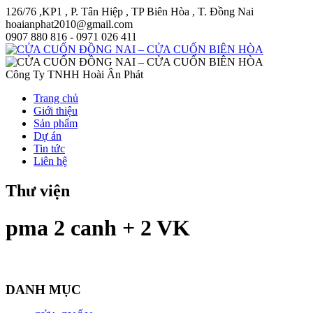
126/76 ,KP1 , P. Tân Hiệp , TP Biên Hòa , T. Đồng Nai
hoaianphat2010@gmail.com
0907 880 816 - 0971 026 411
Công Ty TNHH Hoài Ân Phát
Trang chủ
Giới thiệu
Sản phẩm
Dự án
Tin tức
Liên hệ
Thư viện
pma 2 canh + 2 VK
DANH MỤC