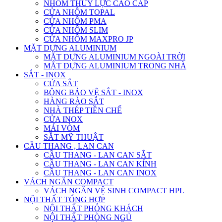
NHÔM THỦY LỰC CAO CẤP
CỬA NHÔM TOPAL
CỬA NHÔM PMA
CỬA NHÔM SLIM
CỬA NHÔM MAXPRO JP
MẶT DỰNG ALUMINIUM
MẶT DỰNG ALUMINIUM NGOÀI TRỜI
MẶT DỰNG ALUMINIUM TRONG NHÀ
SẮT - INOX
CỬA SẮT
BÔNG BẢO VỆ SẮT - INOX
HÀNG RÀO SẮT
NHÀ THÉP TIỀN CHẾ
CỬA INOX
MÁI VÒM
SẮT MỸ THUẬT
CẦU THANG , LAN CAN
CẦU THANG - LAN CAN SẮT
CẦU THANG - LAN CAN KÍNH
CẦU THANG - LAN CAN INOX
VÁCH NGĂN COMPACT
VÁCH NGĂN VỆ SINH COMPACT HPL
NỘI THẤT TỔNG HỢP
NỘI THẤT PHÒNG KHÁCH
NỘI THẤT PHÒNG NGỦ