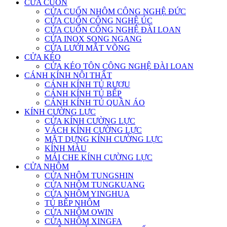
CỬA CUỐN
CỬA CUỐN NHÔM CÔNG NGHỆ ĐỨC
CỬA CUỐN CÔNG NGHỆ ÚC
CỬA CUỐN CÔNG NGHỆ ĐÀI LOAN
CỬA INOX SONG NGANG
CỬA LƯỚI MẮT VÕNG
CỬA KÉO
CỬA KÉO TÔN CÔNG NGHỆ ĐÀI LOAN
CÁNH KÍNH NỘI THẤT
CÁNH KÍNH TỦ RƯỢU
CÁNH KÍNH TỦ BẾP
CÁNH KÍNH TỦ QUẦN ÁO
KÍNH CƯỜNG LỰC
CỬA KÍNH CƯỜNG LỰC
VÁCH KÍNH CƯỜNG LỰC
MẶT DỰNG KÍNH CƯỜNG LỰC
KÍNH MÀU
MÁI CHE KÍNH CƯỜNG LỰC
CỬA NHÔM
CỬA NHÔM TUNGSHIN
CỬA NHÔM TUNGKUANG
CỬA NHÔM YINGHUA
TỦ BẾP NHÔM
CỬA NHÔM OWIN
CỬA NHÔM XINGFA