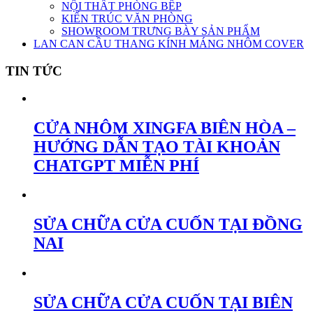
NỘI THẤT PHÒNG BẾP
KIẾN TRÚC VĂN PHÒNG
SHOWROOM TRƯNG BÀY SẢN PHẨM
LAN CAN CẦU THANG KÍNH MÁNG NHÔM COVER
TIN TỨC
CỬA NHÔM XINGFA BIÊN HÒA –
HƯỚNG DẪN TẠO TÀI KHOẢN
CHATGPT MIỄN PHÍ
SỬA CHỮA CỬA CUỐN TẠI ĐỒNG
NAI
SỬA CHỮA CỬA CUỐN TẠI BIÊN