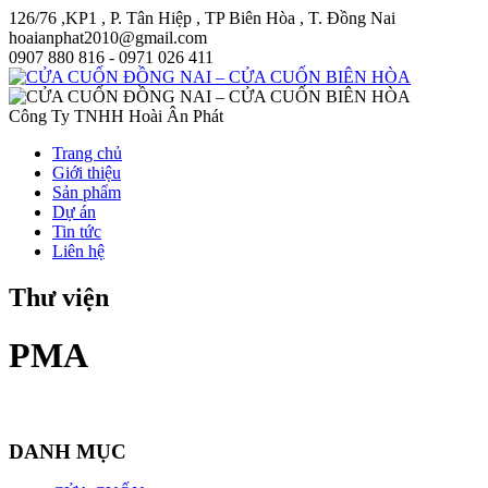
126/76 ,KP1 , P. Tân Hiệp , TP Biên Hòa , T. Đồng Nai
hoaianphat2010@gmail.com
0907 880 816 - 0971 026 411
Công Ty TNHH Hoài Ân Phát
Trang chủ
Giới thiệu
Sản phẩm
Dự án
Tin tức
Liên hệ
Thư viện
PMA
DANH MỤC