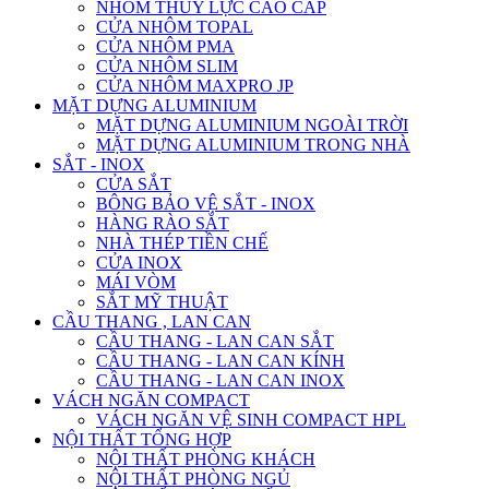
NHÔM THỦY LỰC CAO CẤP
CỬA NHÔM TOPAL
CỬA NHÔM PMA
CỬA NHÔM SLIM
CỬA NHÔM MAXPRO JP
MẶT DỰNG ALUMINIUM
MẶT DỰNG ALUMINIUM NGOÀI TRỜI
MẶT DỰNG ALUMINIUM TRONG NHÀ
SẮT - INOX
CỬA SẮT
BÔNG BẢO VỆ SẮT - INOX
HÀNG RÀO SẮT
NHÀ THÉP TIỀN CHẾ
CỬA INOX
MÁI VÒM
SẮT MỸ THUẬT
CẦU THANG , LAN CAN
CẦU THANG - LAN CAN SẮT
CẦU THANG - LAN CAN KÍNH
CẦU THANG - LAN CAN INOX
VÁCH NGĂN COMPACT
VÁCH NGĂN VỆ SINH COMPACT HPL
NỘI THẤT TỔNG HỢP
NỘI THẤT PHÒNG KHÁCH
NỘI THẤT PHÒNG NGỦ