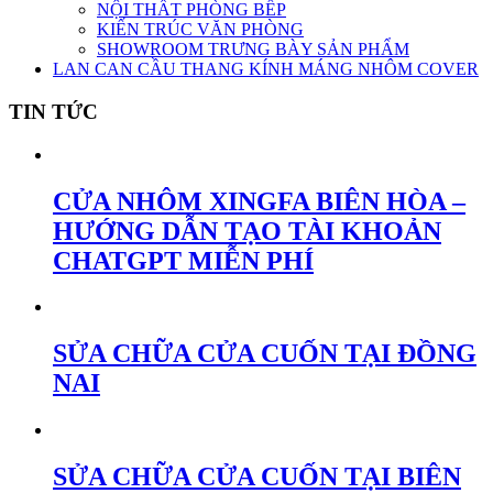
NỘI THẤT PHÒNG BẾP
KIẾN TRÚC VĂN PHÒNG
SHOWROOM TRƯNG BÀY SẢN PHẨM
LAN CAN CẦU THANG KÍNH MÁNG NHÔM COVER
TIN TỨC
CỬA NHÔM XINGFA BIÊN HÒA –
HƯỚNG DẪN TẠO TÀI KHOẢN
CHATGPT MIỄN PHÍ
SỬA CHỮA CỬA CUỐN TẠI ĐỒNG
NAI
SỬA CHỮA CỬA CUỐN TẠI BIÊN