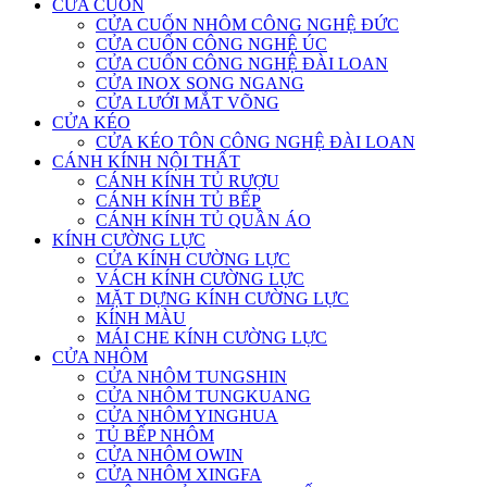
CỬA CUỐN
CỬA CUỐN NHÔM CÔNG NGHỆ ĐỨC
CỬA CUỐN CÔNG NGHỆ ÚC
CỬA CUỐN CÔNG NGHỆ ĐÀI LOAN
CỬA INOX SONG NGANG
CỬA LƯỚI MẮT VÕNG
CỬA KÉO
CỬA KÉO TÔN CÔNG NGHỆ ĐÀI LOAN
CÁNH KÍNH NỘI THẤT
CÁNH KÍNH TỦ RƯỢU
CÁNH KÍNH TỦ BẾP
CÁNH KÍNH TỦ QUẦN ÁO
KÍNH CƯỜNG LỰC
CỬA KÍNH CƯỜNG LỰC
VÁCH KÍNH CƯỜNG LỰC
MẶT DỰNG KÍNH CƯỜNG LỰC
KÍNH MÀU
MÁI CHE KÍNH CƯỜNG LỰC
CỬA NHÔM
CỬA NHÔM TUNGSHIN
CỬA NHÔM TUNGKUANG
CỬA NHÔM YINGHUA
TỦ BẾP NHÔM
CỬA NHÔM OWIN
CỬA NHÔM XINGFA