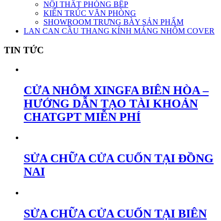
NỘI THẤT PHÒNG BẾP
KIẾN TRÚC VĂN PHÒNG
SHOWROOM TRƯNG BÀY SẢN PHẨM
LAN CAN CẦU THANG KÍNH MÁNG NHÔM COVER
TIN TỨC
CỬA NHÔM XINGFA BIÊN HÒA –
HƯỚNG DẪN TẠO TÀI KHOẢN
CHATGPT MIỄN PHÍ
SỬA CHỮA CỬA CUỐN TẠI ĐỒNG
NAI
SỬA CHỮA CỬA CUỐN TẠI BIÊN