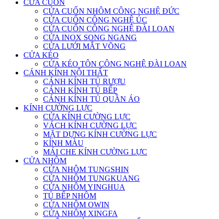
CỬA CUỐN
CỬA CUỐN NHÔM CÔNG NGHỆ ĐỨC
CỬA CUỐN CÔNG NGHỆ ÚC
CỬA CUỐN CÔNG NGHỆ ĐÀI LOAN
CỬA INOX SONG NGANG
CỬA LƯỚI MẮT VÕNG
CỬA KÉO
CỬA KÉO TÔN CÔNG NGHỆ ĐÀI LOAN
CÁNH KÍNH NỘI THẤT
CÁNH KÍNH TỦ RƯỢU
CÁNH KÍNH TỦ BẾP
CÁNH KÍNH TỦ QUẦN ÁO
KÍNH CƯỜNG LỰC
CỬA KÍNH CƯỜNG LỰC
VÁCH KÍNH CƯỜNG LỰC
MẶT DỰNG KÍNH CƯỜNG LỰC
KÍNH MÀU
MÁI CHE KÍNH CƯỜNG LỰC
CỬA NHÔM
CỬA NHÔM TUNGSHIN
CỬA NHÔM TUNGKUANG
CỬA NHÔM YINGHUA
TỦ BẾP NHÔM
CỬA NHÔM OWIN
CỬA NHÔM XINGFA