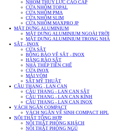
NHÔM THỦY LỰC CAO CẤP
CỬA NHÔM TOPAL
CỬA NHÔM PMA
CỬA NHÔM SLIM
CỬA NHÔM MAXPRO JP
MẶT DỰNG ALUMINIUM
MẶT DỰNG ALUMINIUM NGOÀI TRỜI
MẶT DỰNG ALUMINIUM TRONG NHÀ
SẮT - INOX
CỬA SẮT
BÔNG BẢO VỆ SẮT - INOX
HÀNG RÀO SẮT
NHÀ THÉP TIỀN CHẾ
CỬA INOX
MÁI VÒM
SẮT MỸ THUẬT
CẦU THANG , LAN CAN
CẦU THANG - LAN CAN SẮT
CẦU THANG - LAN CAN KÍNH
CẦU THANG - LAN CAN INOX
VÁCH NGĂN COMPACT
VÁCH NGĂN VỆ SINH COMPACT HPL
NỘI THẤT TỔNG HỢP
NỘI THẤT PHÒNG KHÁCH
NỘI THẤT PHÒNG NGỦ