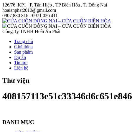
126/76 ,KP1 , P. Tân Hiệp , TP Biên Hòa , T. Đồng Nai
hoaianphat2010@gmail.com
0907 880 816 - 0971 026 411
Công Ty TNHH Hoài Ân Phát
Trang chủ
Giới thiệu
Sản phẩm
Dự án
Tin tức
Liên hệ
Thư viện
408157113e51c33346d6c651e84
DANH MỤC