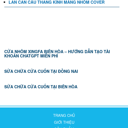
LAN CAN CẦU THANG KÍNH MÁNG NHÔM COVER
TIN TỨC
CỬA NHÔM XINGFA BIÊN HÒA – HƯỚNG DẪN TẠO TÀI
KHOẢN CHATGPT MIỄN PHÍ
SỬA CHỮA CỬA CUỐN TẠI ĐỒNG NAI
SỬA CHỮA CỬA CUỐN TẠI BIÊN HÒA
TRANG CHỦ
GIỚI THIỆU