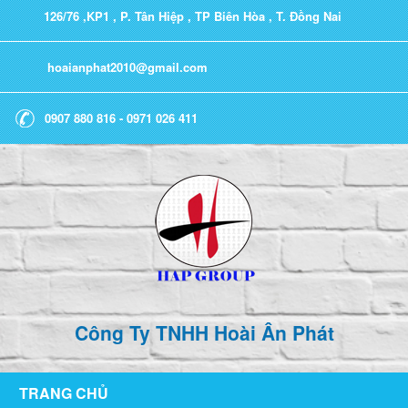
126/76 ,KP1 , P. Tân Hiệp , TP Biên Hòa , T. Đồng Nai
hoaianphat2010@gmail.com
0907 880 816 - 0971 026 411
Công Ty TNHH Hoài Ân Phát
TRANG CHỦ