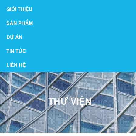
GIỚI THIỆU
SẢN PHẨM
DỰ ÁN
TIN TỨC
LIÊN HỆ
THƯ VIỆN