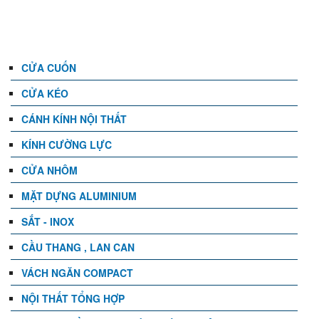
DANH MỤC
CỬA CUỐN
CỬA KÉO
CÁNH KÍNH NỘI THẤT
KÍNH CƯỜNG LỰC
CỬA NHÔM
MẶT DỰNG ALUMINIUM
SẮT - INOX
CẦU THANG , LAN CAN
VÁCH NGĂN COMPACT
NỘI THẤT TỔNG HỢP