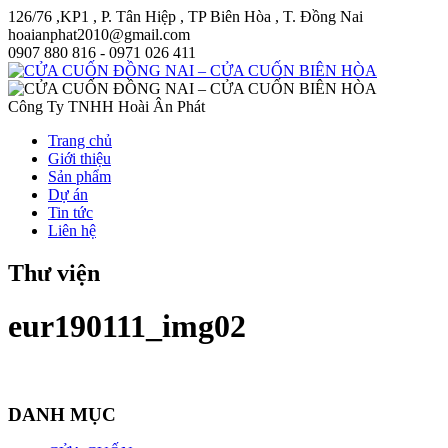
126/76 ,KP1 , P. Tân Hiệp , TP Biên Hòa , T. Đồng Nai
hoaianphat2010@gmail.com
0907 880 816 - 0971 026 411
Công Ty TNHH Hoài Ân Phát
Trang chủ
Giới thiệu
Sản phẩm
Dự án
Tin tức
Liên hệ
Thư viện
eur190111_img02
DANH MỤC