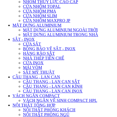
NHÔM THỦY LỰC CAO CẤP
CỬA NHÔM TOPAL
CỬA NHÔM PMA
CỬA NHÔM SLIM
CỬA NHÔM MAXPRO JP
MẶT DỰNG ALUMINIUM
MẶT DỰNG ALUMINIUM NGOÀI TRỜI
MẶT DỰNG ALUMINIUM TRONG NHÀ
SẮT - INOX
CỬA SẮT
BÔNG BẢO VỆ SẮT - INOX
HÀNG RÀO SẮT
NHÀ THÉP TIỀN CHẾ
CỬA INOX
MÁI VÒM
SẮT MỸ THUẬT
CẦU THANG , LAN CAN
CẦU THANG - LAN CAN SẮT
CẦU THANG - LAN CAN KÍNH
CẦU THANG - LAN CAN INOX
VÁCH NGĂN COMPACT
VÁCH NGĂN VỆ SINH COMPACT HPL
NỘI THẤT TỔNG HỢP
NỘI THẤT PHÒNG KHÁCH
NỘI THẤT PHÒNG NGỦ