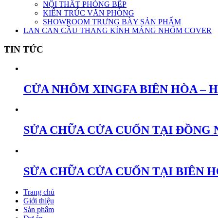
NỘI THẤT PHÒNG BẾP
KIẾN TRÚC VĂN PHÒNG
SHOWROOM TRƯNG BÀY SẢN PHẨM
LAN CAN CẦU THANG KÍNH MÁNG NHÔM COVER
TIN TỨC
CỬA NHÔM XINGFA BIÊN HÒA – 
SỬA CHỮA CỬA CUỐN TẠI ĐỒNG 
SỬA CHỮA CỬA CUỐN TẠI BIÊN 
Trang chủ
Giới thiệu
Sản phẩm