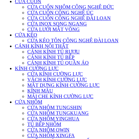
CỬA CUỐN
CỬA CUỐN NHÔM CÔNG NGHỆ ĐỨC
CỬA CUỐN CÔNG NGHỆ ÚC
CỬA CUỐN CÔNG NGHỆ ĐÀI LOAN
CỬA INOX SONG NGANG
CỬA LƯỚI MẮT VÕNG
CỬA KÉO
CỬA KÉO TÔN CÔNG NGHỆ ĐÀI LOAN
CÁNH KÍNH NỘI THẤT
CÁNH KÍNH TỦ RƯỢU
CÁNH KÍNH TỦ BẾP
CÁNH KÍNH TỦ QUẦN ÁO
KÍNH CƯỜNG LỰC
CỬA KÍNH CƯỜNG LỰC
VÁCH KÍNH CƯỜNG LỰC
MẶT DỰNG KÍNH CƯỜNG LỰC
KÍNH MÀU
MÁI CHE KÍNH CƯỜNG LỰC
CỬA NHÔM
CỬA NHÔM TUNGSHIN
CỬA NHÔM TUNGKUANG
CỬA NHÔM YINGHUA
TỦ BẾP NHÔM
CỬA NHÔM OWIN
CỬA NHÔM XINGFA