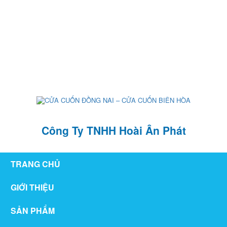
126/76 ,KP1 , P. Tân Hiệp , TP Biên Hòa , T. Đồng Nai
hoaianphat2010@gmail.com
0907 880 816 - 0971 026 411
Công Ty TNHH Hoài Ân Phát
TRANG CHỦ
GIỚI THIỆU
SẢN PHẨM