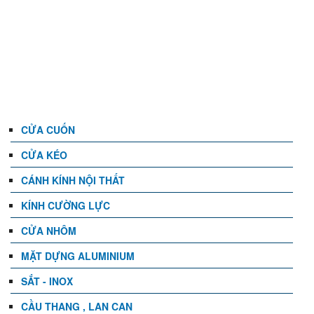
DANH MỤC
CỬA CUỐN
CỬA KÉO
CÁNH KÍNH NỘI THẤT
KÍNH CƯỜNG LỰC
CỬA NHÔM
MẶT DỰNG ALUMINIUM
SẮT - INOX
CẦU THANG , LAN CAN