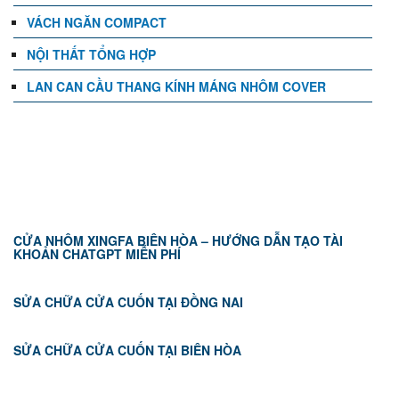
VÁCH NGĂN COMPACT
NỘI THẤT TỔNG HỢP
LAN CAN CẦU THANG KÍNH MÁNG NHÔM COVER
TIN TỨC
CỬA NHÔM XINGFA BIÊN HÒA – HƯỚNG DẪN TẠO TÀI
KHOẢN CHATGPT MIỄN PHÍ
SỬA CHỮA CỬA CUỐN TẠI ĐỒNG NAI
SỬA CHỮA CỬA CUỐN TẠI BIÊN HÒA