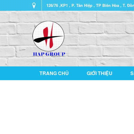
126/76 ,KP1 , P. Tân Hiệp , TP Biên Hòa , T. Đồ
TRANG CHỦ
GIỚI THIỆU
S