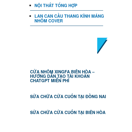
NỘI THẤT TỔNG HỢP
LAN CAN CẦU THANG KÍNH MÁNG
NHÔM COVER
TIN TỨC
CỬA NHÔM XINGFA BIÊN HÒA –
HƯỚNG DẪN TẠO TÀI KHOẢN
CHATGPT MIỄN PHÍ
SỬA CHỮA CỬA CUỐN TẠI ĐỒNG NAI
SỬA CHỮA CỬA CUỐN TẠI BIÊN HÒA