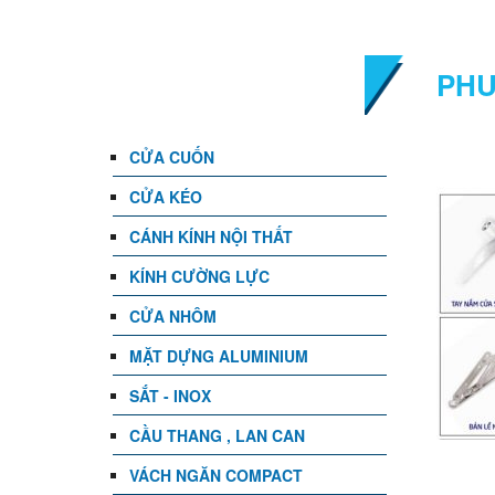
DANH MỤC
PHU
CỬA CUỐN
CỬA KÉO
CÁNH KÍNH NỘI THẤT
KÍNH CƯỜNG LỰC
CỬA NHÔM
MẶT DỰNG ALUMINIUM
SẮT - INOX
CẦU THANG , LAN CAN
VÁCH NGĂN COMPACT