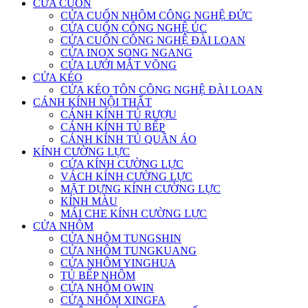
CỬA CUỐN
CỬA CUỐN NHÔM CÔNG NGHỆ ĐỨC
CỬA CUỐN CÔNG NGHỆ ÚC
CỬA CUỐN CÔNG NGHỆ ĐÀI LOAN
CỬA INOX SONG NGANG
CỬA LƯỚI MẮT VÕNG
CỬA KÉO
CỬA KÉO TÔN CÔNG NGHỆ ĐÀI LOAN
CÁNH KÍNH NỘI THẤT
CÁNH KÍNH TỦ RƯỢU
CÁNH KÍNH TỦ BẾP
CÁNH KÍNH TỦ QUẦN ÁO
KÍNH CƯỜNG LỰC
CỬA KÍNH CƯỜNG LỰC
VÁCH KÍNH CƯỜNG LỰC
MẶT DỰNG KÍNH CƯỜNG LỰC
KÍNH MÀU
MÁI CHE KÍNH CƯỜNG LỰC
CỬA NHÔM
CỬA NHÔM TUNGSHIN
CỬA NHÔM TUNGKUANG
CỬA NHÔM YINGHUA
TỦ BẾP NHÔM
CỬA NHÔM OWIN
CỬA NHÔM XINGFA