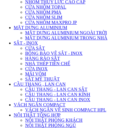
NHÔM THỦY LỰC CAO CẤP
CỬA NHÔM TOPAL
CỬA NHÔM PMA
CỬA NHÔM SLIM
CỬA NHÔM MAXPRO JP
MẶT DỰNG ALUMINIUM
MẶT DỰNG ALUMINIUM NGOÀI TRỜI
MẶT DỰNG ALUMINIUM TRONG NHÀ
SẮT - INOX
CỬA SẮT
BÔNG BẢO VỆ SẮT - INOX
HÀNG RÀO SẮT
NHÀ THÉP TIỀN CHẾ
CỬA INOX
MÁI VÒM
SẮT MỸ THUẬT
CẦU THANG , LAN CAN
CẦU THANG - LAN CAN SẮT
CẦU THANG - LAN CAN KÍNH
CẦU THANG - LAN CAN INOX
VÁCH NGĂN COMPACT
VÁCH NGĂN VỆ SINH COMPACT HPL
NỘI THẤT TỔNG HỢP
NỘI THẤT PHÒNG KHÁCH
NỘI THẤT PHÒNG NGỦ