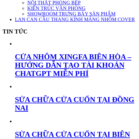
NỘI THẤT PHÒNG BẾP
KIẾN TRÚC VĂN PHÒNG
SHOWROOM TRƯNG BÀY SẢN PHẨM
LAN CAN CẦU THANG KÍNH MÁNG NHÔM COVER
TIN TỨC
CỬA NHÔM XINGFA BIÊN HÒA –
HƯỚNG DẪN TẠO TÀI KHOẢN
CHATGPT MIỄN PHÍ
SỬA CHỮA CỬA CUỐN TẠI ĐỒNG
NAI
SỬA CHỮA CỬA CUỐN TẠI BIÊN