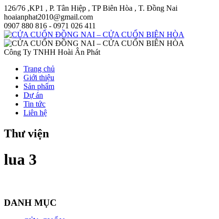
126/76 ,KP1 , P. Tân Hiệp , TP Biên Hòa , T. Đồng Nai
hoaianphat2010@gmail.com
0907 880 816 - 0971 026 411
Công Ty TNHH Hoài Ân Phát
Trang chủ
Giới thiệu
Sản phẩm
Dự án
Tin tức
Liên hệ
Thư viện
lua 3
DANH MỤC