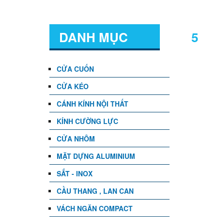
DANH MỤC
5
CỬA CUỐN
CỬA KÉO
CÁNH KÍNH NỘI THẤT
KÍNH CƯỜNG LỰC
CỬA NHÔM
MẶT DỰNG ALUMINIUM
SẮT - INOX
CẦU THANG , LAN CAN
VÁCH NGĂN COMPACT