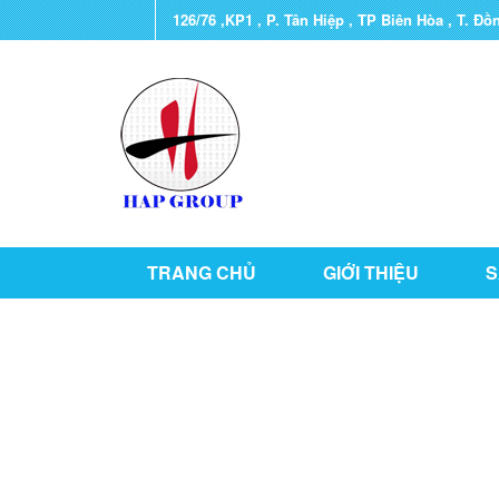
126/76 ,KP1 , P. Tân Hiệp , TP Biên Hòa , T. Đồ
TRANG CHỦ
GIỚI THIỆU
S