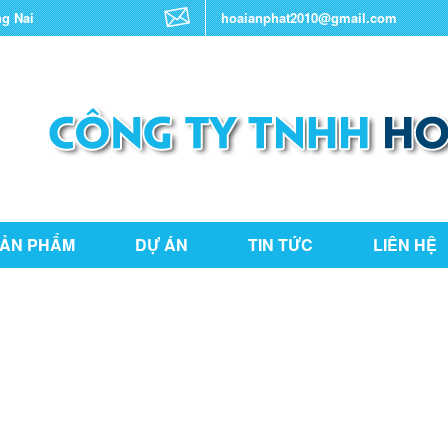
ng Nai
hoaianphat2010@gmail.com
ẢN PHẨM
DỰ ÁN
TIN TỨC
LIÊN HỆ
THƯ VIỆN