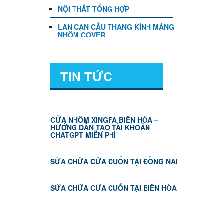
NỘI THẤT TỔNG HỢP
LAN CAN CẦU THANG KÍNH MÁNG
NHÔM COVER
TIN TỨC
CỬA NHÔM XINGFA BIÊN HÒA –
HƯỚNG DẪN TẠO TÀI KHOẢN
CHATGPT MIỄN PHÍ
SỬA CHỮA CỬA CUỐN TẠI ĐỒNG NAI
SỬA CHỮA CỬA CUỐN TẠI BIÊN HÒA