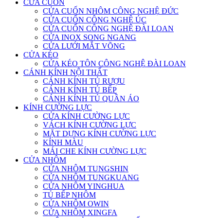
CỬA CUỐN
CỬA CUỐN NHÔM CÔNG NGHỆ ĐỨC
CỬA CUỐN CÔNG NGHỆ ÚC
CỬA CUỐN CÔNG NGHỆ ĐÀI LOAN
CỬA INOX SONG NGANG
CỬA LƯỚI MẮT VÕNG
CỬA KÉO
CỬA KÉO TÔN CÔNG NGHỆ ĐÀI LOAN
CÁNH KÍNH NỘI THẤT
CÁNH KÍNH TỦ RƯỢU
CÁNH KÍNH TỦ BẾP
CÁNH KÍNH TỦ QUẦN ÁO
KÍNH CƯỜNG LỰC
CỬA KÍNH CƯỜNG LỰC
VÁCH KÍNH CƯỜNG LỰC
MẶT DỰNG KÍNH CƯỜNG LỰC
KÍNH MÀU
MÁI CHE KÍNH CƯỜNG LỰC
CỬA NHÔM
CỬA NHÔM TUNGSHIN
CỬA NHÔM TUNGKUANG
CỬA NHÔM YINGHUA
TỦ BẾP NHÔM
CỬA NHÔM OWIN
CỬA NHÔM XINGFA