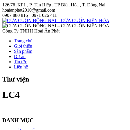
126/76 ,KP1 , P. Tân Hiệp , TP Biên Hòa , T. Đồng Nai
hoaianphat2010@gmail.com
0907 880 816 - 0971 026 411
Công Ty TNHH Hoài Ân Phát
Trang chủ
Giới thiệu
Sản phẩm
Dự án
Tin tức
Liên hệ
Thư viện
LC4
DANH MỤC