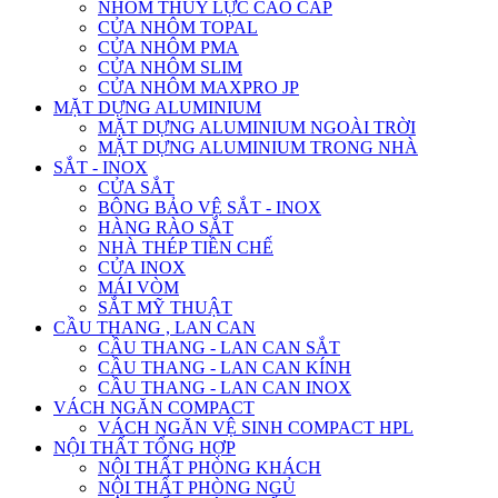
NHÔM THỦY LỰC CAO CẤP
CỬA NHÔM TOPAL
CỬA NHÔM PMA
CỬA NHÔM SLIM
CỬA NHÔM MAXPRO JP
MẶT DỰNG ALUMINIUM
MẶT DỰNG ALUMINIUM NGOÀI TRỜI
MẶT DỰNG ALUMINIUM TRONG NHÀ
SẮT - INOX
CỬA SẮT
BÔNG BẢO VỆ SẮT - INOX
HÀNG RÀO SẮT
NHÀ THÉP TIỀN CHẾ
CỬA INOX
MÁI VÒM
SẮT MỸ THUẬT
CẦU THANG , LAN CAN
CẦU THANG - LAN CAN SẮT
CẦU THANG - LAN CAN KÍNH
CẦU THANG - LAN CAN INOX
VÁCH NGĂN COMPACT
VÁCH NGĂN VỆ SINH COMPACT HPL
NỘI THẤT TỔNG HỢP
NỘI THẤT PHÒNG KHÁCH
NỘI THẤT PHÒNG NGỦ