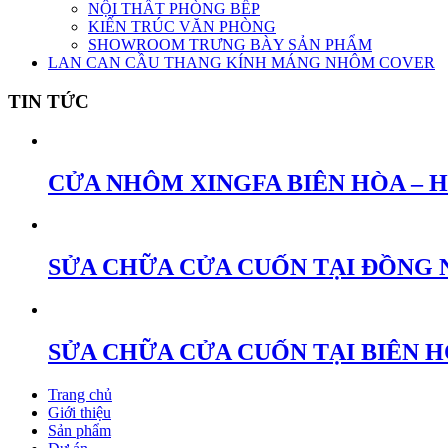
NỘI THẤT PHÒNG BẾP
KIẾN TRÚC VĂN PHÒNG
SHOWROOM TRƯNG BÀY SẢN PHẨM
LAN CAN CẦU THANG KÍNH MÁNG NHÔM COVER
TIN TỨC
CỬA NHÔM XINGFA BIÊN HÒA – 
SỬA CHỮA CỬA CUỐN TẠI ĐỒNG 
SỬA CHỮA CỬA CUỐN TẠI BIÊN 
Trang chủ
Giới thiệu
Sản phẩm