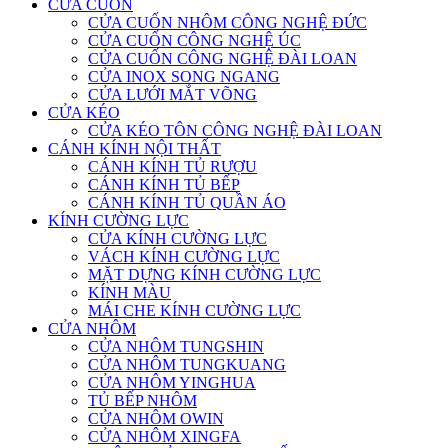
CỬA CUỐN
CỬA CUỐN NHÔM CÔNG NGHỆ ĐỨC
CỬA CUỐN CÔNG NGHỆ ÚC
CỬA CUỐN CÔNG NGHỆ ĐÀI LOAN
CỬA INOX SONG NGANG
CỬA LƯỚI MẮT VÕNG
CỬA KÉO
CỬA KÉO TÔN CÔNG NGHỆ ĐÀI LOAN
CÁNH KÍNH NỘI THẤT
CÁNH KÍNH TỦ RƯỢU
CÁNH KÍNH TỦ BẾP
CÁNH KÍNH TỦ QUẦN ÁO
KÍNH CƯỜNG LỰC
CỬA KÍNH CƯỜNG LỰC
VÁCH KÍNH CƯỜNG LỰC
MẶT DỰNG KÍNH CƯỜNG LỰC
KÍNH MÀU
MÁI CHE KÍNH CƯỜNG LỰC
CỬA NHÔM
CỬA NHÔM TUNGSHIN
CỬA NHÔM TUNGKUANG
CỬA NHÔM YINGHUA
TỦ BẾP NHÔM
CỬA NHÔM OWIN
CỬA NHÔM XINGFA