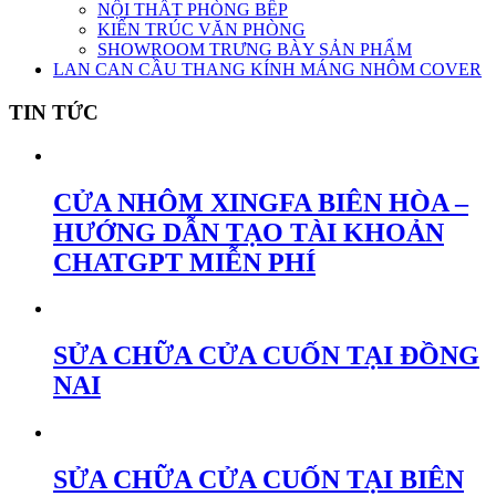
NỘI THẤT PHÒNG BẾP
KIẾN TRÚC VĂN PHÒNG
SHOWROOM TRƯNG BÀY SẢN PHẨM
LAN CAN CẦU THANG KÍNH MÁNG NHÔM COVER
TIN TỨC
CỬA NHÔM XINGFA BIÊN HÒA –
HƯỚNG DẪN TẠO TÀI KHOẢN
CHATGPT MIỄN PHÍ
SỬA CHỮA CỬA CUỐN TẠI ĐỒNG
NAI
SỬA CHỮA CỬA CUỐN TẠI BIÊN