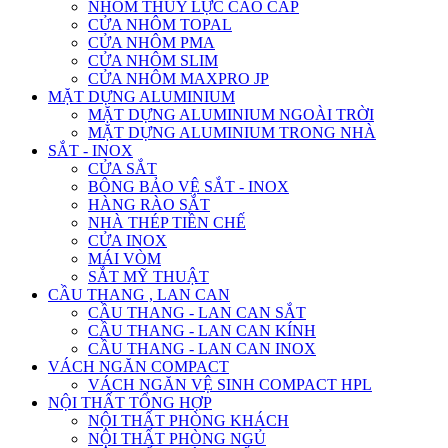
NHÔM THỦY LỰC CAO CẤP
CỬA NHÔM TOPAL
CỬA NHÔM PMA
CỬA NHÔM SLIM
CỬA NHÔM MAXPRO JP
MẶT DỰNG ALUMINIUM
MẶT DỰNG ALUMINIUM NGOÀI TRỜI
MẶT DỰNG ALUMINIUM TRONG NHÀ
SẮT - INOX
CỬA SẮT
BÔNG BẢO VỆ SẮT - INOX
HÀNG RÀO SẮT
NHÀ THÉP TIỀN CHẾ
CỬA INOX
MÁI VÒM
SẮT MỸ THUẬT
CẦU THANG , LAN CAN
CẦU THANG - LAN CAN SẮT
CẦU THANG - LAN CAN KÍNH
CẦU THANG - LAN CAN INOX
VÁCH NGĂN COMPACT
VÁCH NGĂN VỆ SINH COMPACT HPL
NỘI THẤT TỔNG HỢP
NỘI THẤT PHÒNG KHÁCH
NỘI THẤT PHÒNG NGỦ