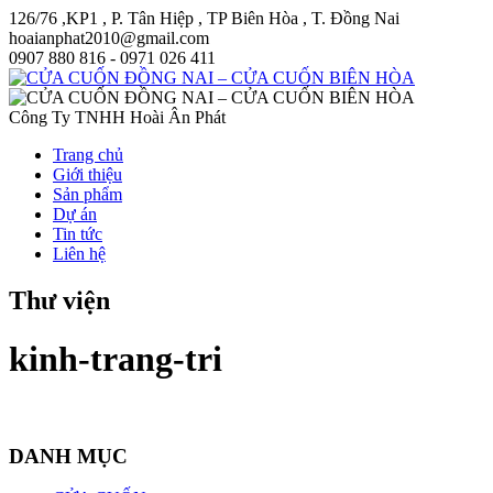
126/76 ,KP1 , P. Tân Hiệp , TP Biên Hòa , T. Đồng Nai
hoaianphat2010@gmail.com
0907 880 816 - 0971 026 411
Công Ty TNHH Hoài Ân Phát
Trang chủ
Giới thiệu
Sản phẩm
Dự án
Tin tức
Liên hệ
Thư viện
kinh-trang-tri
DANH MỤC