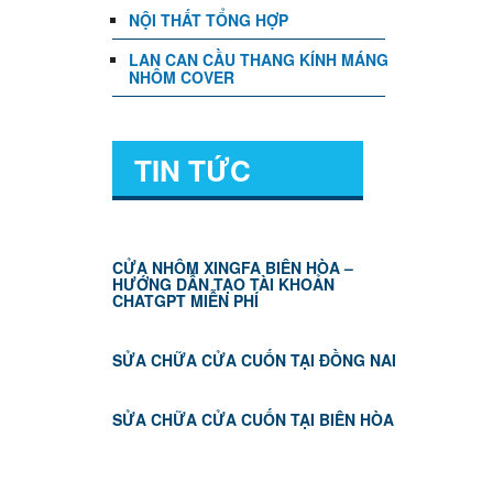
NỘI THẤT TỔNG HỢP
LAN CAN CẦU THANG KÍNH MÁNG
NHÔM COVER
TIN TỨC
CỬA NHÔM XINGFA BIÊN HÒA –
HƯỚNG DẪN TẠO TÀI KHOẢN
CHATGPT MIỄN PHÍ
SỬA CHỮA CỬA CUỐN TẠI ĐỒNG NAI
SỬA CHỮA CỬA CUỐN TẠI BIÊN HÒA