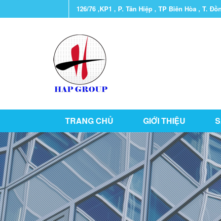
126/76 ,KP1 , P. Tân Hiệp , TP Biên Hòa , T. Đồ
TRANG CHỦ
GIỚI THIỆU
S