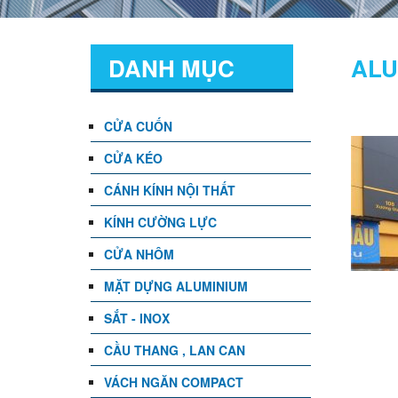
DANH MỤC
ALU
CỬA CUỐN
CỬA KÉO
CÁNH KÍNH NỘI THẤT
KÍNH CƯỜNG LỰC
CỬA NHÔM
MẶT DỰNG ALUMINIUM
SẮT - INOX
CẦU THANG , LAN CAN
VÁCH NGĂN COMPACT