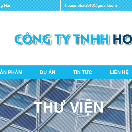
ng Nai
hoaianphat2010@gmail.com
ẢN PHẨM
DỰ ÁN
TIN TỨC
LIÊN HỆ
THƯ VIỆN