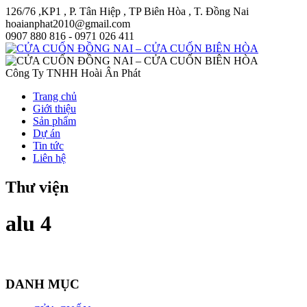
126/76 ,KP1 , P. Tân Hiệp , TP Biên Hòa , T. Đồng Nai
hoaianphat2010@gmail.com
0907 880 816 - 0971 026 411
Công Ty TNHH Hoài Ân Phát
Trang chủ
Giới thiệu
Sản phẩm
Dự án
Tin tức
Liên hệ
Thư viện
alu 4
DANH MỤC