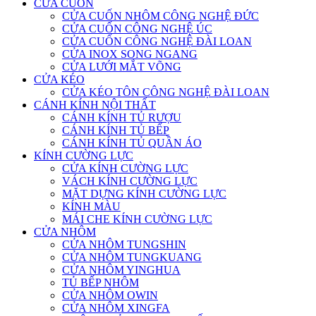
CỬA CUỐN
CỬA CUỐN NHÔM CÔNG NGHỆ ĐỨC
CỬA CUỐN CÔNG NGHỆ ÚC
CỬA CUỐN CÔNG NGHỆ ĐÀI LOAN
CỬA INOX SONG NGANG
CỬA LƯỚI MẮT VÕNG
CỬA KÉO
CỬA KÉO TÔN CÔNG NGHỆ ĐÀI LOAN
CÁNH KÍNH NỘI THẤT
CÁNH KÍNH TỦ RƯỢU
CÁNH KÍNH TỦ BẾP
CÁNH KÍNH TỦ QUẦN ÁO
KÍNH CƯỜNG LỰC
CỬA KÍNH CƯỜNG LỰC
VÁCH KÍNH CƯỜNG LỰC
MẶT DỰNG KÍNH CƯỜNG LỰC
KÍNH MÀU
MÁI CHE KÍNH CƯỜNG LỰC
CỬA NHÔM
CỬA NHÔM TUNGSHIN
CỬA NHÔM TUNGKUANG
CỬA NHÔM YINGHUA
TỦ BẾP NHÔM
CỬA NHÔM OWIN
CỬA NHÔM XINGFA