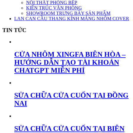
NỘI THẤT PHÒNG BẾP
KIẾN TRÚC VĂN PHÒNG
SHOWROOM TRƯNG BÀY SẢN PHẨM
LAN CAN CẦU THANG KÍNH MÁNG NHÔM COVER
TIN TỨC
CỬA NHÔM XINGFA BIÊN HÒA –
HƯỚNG DẪN TẠO TÀI KHOẢN
CHATGPT MIỄN PHÍ
SỬA CHỮA CỬA CUỐN TẠI ĐỒNG
NAI
SỬA CHỮA CỬA CUỐN TẠI BIÊN