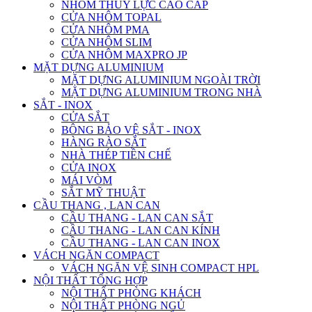
NHÔM THỦY LỰC CAO CẤP
CỬA NHÔM TOPAL
CỬA NHÔM PMA
CỬA NHÔM SLIM
CỬA NHÔM MAXPRO JP
MẶT DỰNG ALUMINIUM
MẶT DỰNG ALUMINIUM NGOÀI TRỜI
MẶT DỰNG ALUMINIUM TRONG NHÀ
SẮT - INOX
CỬA SẮT
BÔNG BẢO VỆ SẮT - INOX
HÀNG RÀO SẮT
NHÀ THÉP TIỀN CHẾ
CỬA INOX
MÁI VÒM
SẮT MỸ THUẬT
CẦU THANG , LAN CAN
CẦU THANG - LAN CAN SẮT
CẦU THANG - LAN CAN KÍNH
CẦU THANG - LAN CAN INOX
VÁCH NGĂN COMPACT
VÁCH NGĂN VỆ SINH COMPACT HPL
NỘI THẤT TỔNG HỢP
NỘI THẤT PHÒNG KHÁCH
NỘI THẤT PHÒNG NGỦ