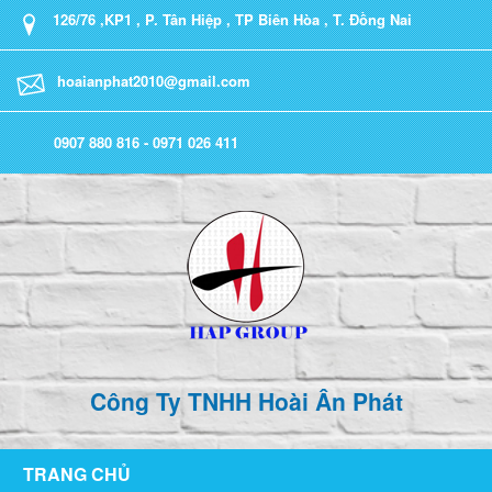
126/76 ,KP1 , P. Tân Hiệp , TP Biên Hòa , T. Đồng Nai
hoaianphat2010@gmail.com
0907 880 816 - 0971 026 411
Công Ty TNHH Hoài Ân Phát
TRANG CHỦ