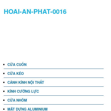
HOAI-AN-PHAT-0016
DANH MỤC
CỬA CUỐN
CỬA KÉO
CÁNH KÍNH NỘI THẤT
KÍNH CƯỜNG LỰC
CỬA NHÔM
MẶT DỰNG ALUMINIUM