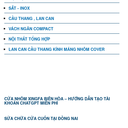
SẮT - INOX
CẦU THANG , LAN CAN
VÁCH NGĂN COMPACT
NỘI THẤT TỔNG HỢP
LAN CAN CẦU THANG KÍNH MÁNG NHÔM COVER
TIN TỨC
CỬA NHÔM XINGFA BIÊN HÒA – HƯỚNG DẪN TẠO TÀI
KHOẢN CHATGPT MIỄN PHÍ
SỬA CHỮA CỬA CUỐN TẠI ĐỒNG NAI