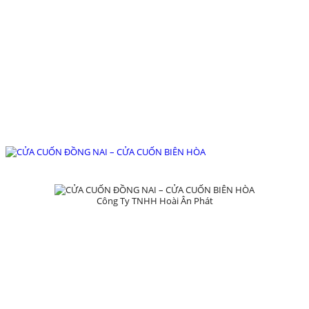
126/76 ,KP1 , P. Tân Hiệp , TP Biên Hòa
, T. Đồng Nai
hoaianphat2010@gmail.com
0907 880 816 - 0971 026 411
Công Ty TNHH Hoài Ân Phát
TRANG CHỦ
GIỚI THIỆU
SẢN PHẨM
DỰ ÁN
TIN TỨC
LIÊN HỆ