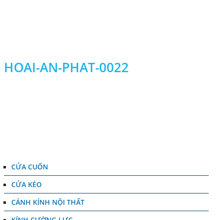
T
V
HOAI-AN-PHAT-0022
DANH MỤC
CỬA CUỐN
CỬA KÉO
CÁNH KÍNH NỘI THẤT
KÍNH CƯỜNG LỰC