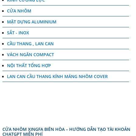
CỬA NHÔM
MẶT DỰNG ALUMINIUM
SẮT - INOX
CẦU THANG , LAN CAN
VÁCH NGĂN COMPACT
NỘI THẤT TỔNG HỢP
LAN CAN CẦU THANG KÍNH MÁNG NHÔM COVER
TIN TỨC
CỬA NHÔM XINGFA BIÊN HÒA – HƯỚNG DẪN TẠO TÀI KHOẢN
CHATGPT MIỄN PHÍ