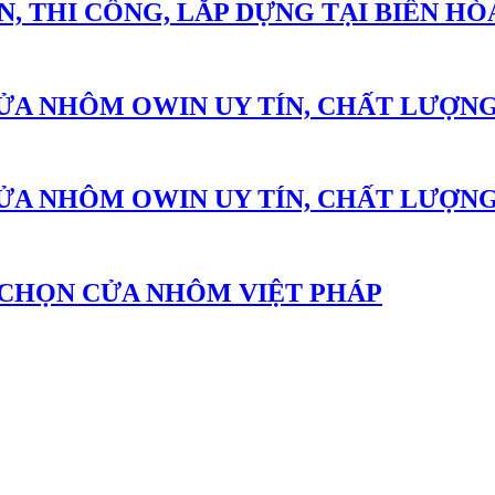
, THI CÔNG, LẮP DỰNG TẠI BIÊN HÒ
ỬA NHÔM OWIN UY TÍN, CHẤT LƯỢNG 
ỬA NHÔM OWIN UY TÍN, CHẤT LƯỢN
 CHỌN CỬA NHÔM VIỆT PHÁP