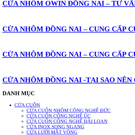
CỬA NHÔM OWIN ĐỒNG NAI – TƯ VẤN
CỬA NHÔM ĐỒNG NAI – CUNG CẤP C
CỬA NHÔM ĐỒNG NAI – CUNG CẤP C
CỬA NHÔM ĐỒNG NAI -TẠI SAO NÊN
DANH MỤC
CỬA CUỐN
CỬA CUỐN NHÔM CÔNG NGHỆ ĐỨC
CỬA CUỐN CÔNG NGHỆ ÚC
CỬA CUỐN CÔNG NGHỆ ĐÀI LOAN
CỬA INOX SONG NGANG
CỬA LƯỚI MẮT VÕNG