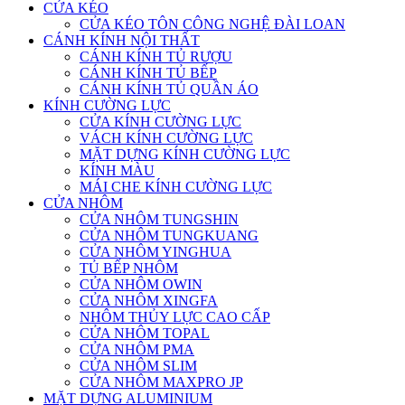
CỬA KÉO
CỬA KÉO TÔN CÔNG NGHỆ ĐÀI LOAN
CÁNH KÍNH NỘI THẤT
CÁNH KÍNH TỦ RƯỢU
CÁNH KÍNH TỦ BẾP
CÁNH KÍNH TỦ QUẦN ÁO
KÍNH CƯỜNG LỰC
CỬA KÍNH CƯỜNG LỰC
VÁCH KÍNH CƯỜNG LỰC
MẶT DỰNG KÍNH CƯỜNG LỰC
KÍNH MÀU
MÁI CHE KÍNH CƯỜNG LỰC
CỬA NHÔM
CỬA NHÔM TUNGSHIN
CỬA NHÔM TUNGKUANG
CỬA NHÔM YINGHUA
TỦ BẾP NHÔM
CỬA NHÔM OWIN
CỬA NHÔM XINGFA
NHÔM THỦY LỰC CAO CẤP
CỬA NHÔM TOPAL
CỬA NHÔM PMA
CỬA NHÔM SLIM
CỬA NHÔM MAXPRO JP
MẶT DỰNG ALUMINIUM