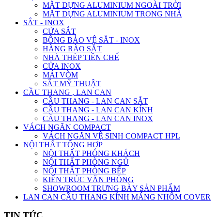
MẶT DỰNG ALUMINIUM NGOÀI TRỜI
MẶT DỰNG ALUMINIUM TRONG NHÀ
SẮT - INOX
CỬA SẮT
BÔNG BẢO VỆ SẮT - INOX
HÀNG RÀO SẮT
NHÀ THÉP TIỀN CHẾ
CỬA INOX
MÁI VÒM
SẮT MỸ THUẬT
CẦU THANG , LAN CAN
CẦU THANG - LAN CAN SẮT
CẦU THANG - LAN CAN KÍNH
CẦU THANG - LAN CAN INOX
VÁCH NGĂN COMPACT
VÁCH NGĂN VỆ SINH COMPACT HPL
NỘI THẤT TỔNG HỢP
NỘI THẤT PHÒNG KHÁCH
NỘI THẤT PHÒNG NGỦ
NỘI THẤT PHÒNG BẾP
KIẾN TRÚC VĂN PHÒNG
SHOWROOM TRƯNG BÀY SẢN PHẨM
LAN CAN CẦU THANG KÍNH MÁNG NHÔM COVER
TIN TỨC