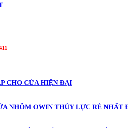
T
411
P CHO CỬA HIỆN ĐẠI
CỬA NHÔM OWIN THỦY LỰC RẺ NHẤT 