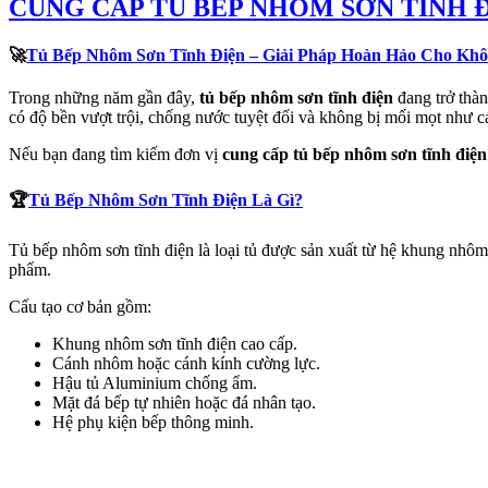
CUNG CẤP TỦ BẾP NHÔM SƠN TĨNH Đ
🚀
Tủ Bếp Nhôm Sơn Tĩnh Điện – Giải Pháp Hoàn Hảo Cho Khô
Trong những năm gần đây,
tủ bếp nhôm sơn tĩnh điện
đang trở thàn
có độ bền vượt trội, chống nước tuyệt đối và không bị mối mọt như cá
Nếu bạn đang tìm kiếm đơn vị
cung cấp tủ bếp nhôm sơn tĩnh điện 
🏆
Tủ Bếp Nhôm Sơn Tĩnh Điện Là Gì?
Tủ bếp nhôm sơn tĩnh điện là loại tủ được sản xuất từ hệ khung nhôm
phẩm.
Cấu tạo cơ bản gồm:
Khung nhôm sơn tĩnh điện cao cấp.
Cánh nhôm hoặc cánh kính cường lực.
Hậu tủ Aluminium chống ẩm.
Mặt đá bếp tự nhiên hoặc đá nhân tạo.
Hệ phụ kiện bếp thông minh.