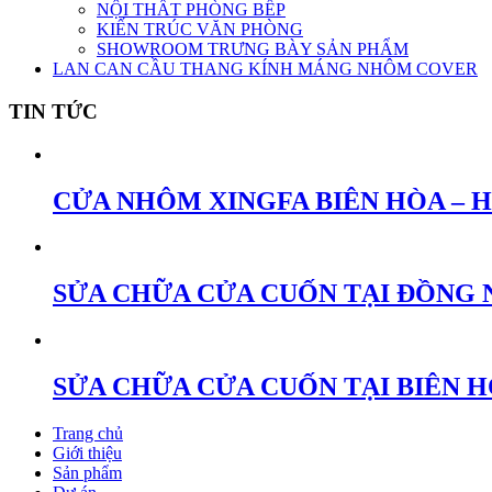
NỘI THẤT PHÒNG BẾP
KIẾN TRÚC VĂN PHÒNG
SHOWROOM TRƯNG BÀY SẢN PHẨM
LAN CAN CẦU THANG KÍNH MÁNG NHÔM COVER
TIN TỨC
CỬA NHÔM XINGFA BIÊN HÒA – 
SỬA CHỮA CỬA CUỐN TẠI ĐỒNG 
SỬA CHỮA CỬA CUỐN TẠI BIÊN 
Trang chủ
Giới thiệu
Sản phẩm