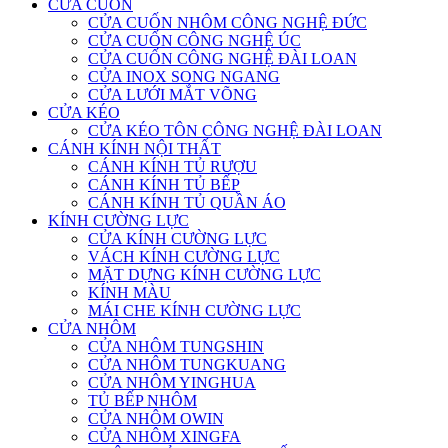
CỬA CUỐN
CỬA CUỐN NHÔM CÔNG NGHỆ ĐỨC
CỬA CUỐN CÔNG NGHỆ ÚC
CỬA CUỐN CÔNG NGHỆ ĐÀI LOAN
CỬA INOX SONG NGANG
CỬA LƯỚI MẮT VÕNG
CỬA KÉO
CỬA KÉO TÔN CÔNG NGHỆ ĐÀI LOAN
CÁNH KÍNH NỘI THẤT
CÁNH KÍNH TỦ RƯỢU
CÁNH KÍNH TỦ BẾP
CÁNH KÍNH TỦ QUẦN ÁO
KÍNH CƯỜNG LỰC
CỬA KÍNH CƯỜNG LỰC
VÁCH KÍNH CƯỜNG LỰC
MẶT DỰNG KÍNH CƯỜNG LỰC
KÍNH MÀU
MÁI CHE KÍNH CƯỜNG LỰC
CỬA NHÔM
CỬA NHÔM TUNGSHIN
CỬA NHÔM TUNGKUANG
CỬA NHÔM YINGHUA
TỦ BẾP NHÔM
CỬA NHÔM OWIN
CỬA NHÔM XINGFA