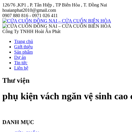
126/76 ,KP1 , P. Tân Hiệp , TP Biên Hòa , T. Đồng Nai
hoaianphat2010@gmail.com
0907 880 816 - 0971 026 411
Công Ty TNHH Hoài Ân Phát
Trang chủ
Giới thiệu
Sản phẩm
Dự án
Tin tức
Liên hệ
Thư viện
phụ kiện vách ngăn vệ sinh cao 
DANH MỤC