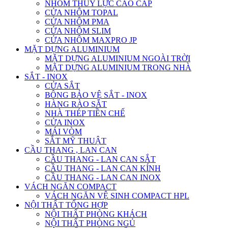
NHÔM THỦY LỰC CAO CẤP
CỬA NHÔM TOPAL
CỬA NHÔM PMA
CỬA NHÔM SLIM
CỬA NHÔM MAXPRO JP
MẶT DỰNG ALUMINIUM
MẶT DỰNG ALUMINIUM NGOÀI TRỜI
MẶT DỰNG ALUMINIUM TRONG NHÀ
SẮT - INOX
CỬA SẮT
BÔNG BẢO VỆ SẮT - INOX
HÀNG RÀO SẮT
NHÀ THÉP TIỀN CHẾ
CỬA INOX
MÁI VÒM
SẮT MỸ THUẬT
CẦU THANG , LAN CAN
CẦU THANG - LAN CAN SẮT
CẦU THANG - LAN CAN KÍNH
CẦU THANG - LAN CAN INOX
VÁCH NGĂN COMPACT
VÁCH NGĂN VỆ SINH COMPACT HPL
NỘI THẤT TỔNG HỢP
NỘI THẤT PHÒNG KHÁCH
NỘI THẤT PHÒNG NGỦ