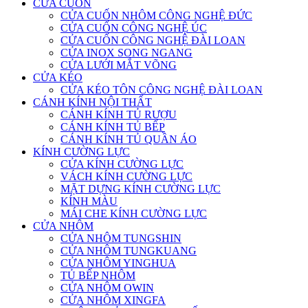
CỬA CUỐN
CỬA CUỐN NHÔM CÔNG NGHỆ ĐỨC
CỬA CUỐN CÔNG NGHỆ ÚC
CỬA CUỐN CÔNG NGHỆ ĐÀI LOAN
CỬA INOX SONG NGANG
CỬA LƯỚI MẮT VÕNG
CỬA KÉO
CỬA KÉO TÔN CÔNG NGHỆ ĐÀI LOAN
CÁNH KÍNH NỘI THẤT
CÁNH KÍNH TỦ RƯỢU
CÁNH KÍNH TỦ BẾP
CÁNH KÍNH TỦ QUẦN ÁO
KÍNH CƯỜNG LỰC
CỬA KÍNH CƯỜNG LỰC
VÁCH KÍNH CƯỜNG LỰC
MẶT DỰNG KÍNH CƯỜNG LỰC
KÍNH MÀU
MÁI CHE KÍNH CƯỜNG LỰC
CỬA NHÔM
CỬA NHÔM TUNGSHIN
CỬA NHÔM TUNGKUANG
CỬA NHÔM YINGHUA
TỦ BẾP NHÔM
CỬA NHÔM OWIN
CỬA NHÔM XINGFA