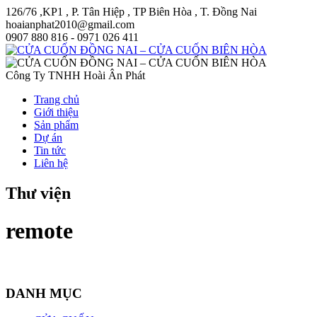
126/76 ,KP1 , P. Tân Hiệp , TP Biên Hòa , T. Đồng Nai
hoaianphat2010@gmail.com
0907 880 816 - 0971 026 411
Công Ty TNHH Hoài Ân Phát
Trang chủ
Giới thiệu
Sản phẩm
Dự án
Tin tức
Liên hệ
Thư viện
remote
DANH MỤC