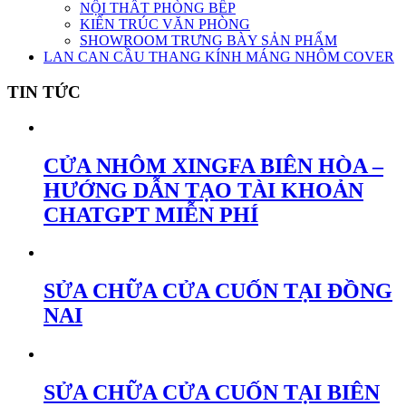
NỘI THẤT PHÒNG BẾP
KIẾN TRÚC VĂN PHÒNG
SHOWROOM TRƯNG BÀY SẢN PHẨM
LAN CAN CẦU THANG KÍNH MÁNG NHÔM COVER
TIN TỨC
CỬA NHÔM XINGFA BIÊN HÒA –
HƯỚNG DẪN TẠO TÀI KHOẢN
CHATGPT MIỄN PHÍ
SỬA CHỮA CỬA CUỐN TẠI ĐỒNG
NAI
SỬA CHỮA CỬA CUỐN TẠI BIÊN