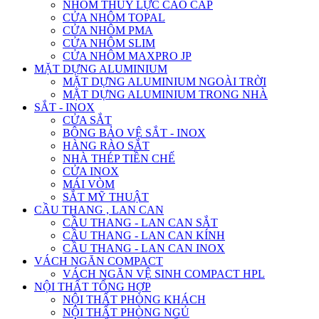
NHÔM THỦY LỰC CAO CẤP
CỬA NHÔM TOPAL
CỬA NHÔM PMA
CỬA NHÔM SLIM
CỬA NHÔM MAXPRO JP
MẶT DỰNG ALUMINIUM
MẶT DỰNG ALUMINIUM NGOÀI TRỜI
MẶT DỰNG ALUMINIUM TRONG NHÀ
SẮT - INOX
CỬA SẮT
BÔNG BẢO VỆ SẮT - INOX
HÀNG RÀO SẮT
NHÀ THÉP TIỀN CHẾ
CỬA INOX
MÁI VÒM
SẮT MỸ THUẬT
CẦU THANG , LAN CAN
CẦU THANG - LAN CAN SẮT
CẦU THANG - LAN CAN KÍNH
CẦU THANG - LAN CAN INOX
VÁCH NGĂN COMPACT
VÁCH NGĂN VỆ SINH COMPACT HPL
NỘI THẤT TỔNG HỢP
NỘI THẤT PHÒNG KHÁCH
NỘI THẤT PHÒNG NGỦ