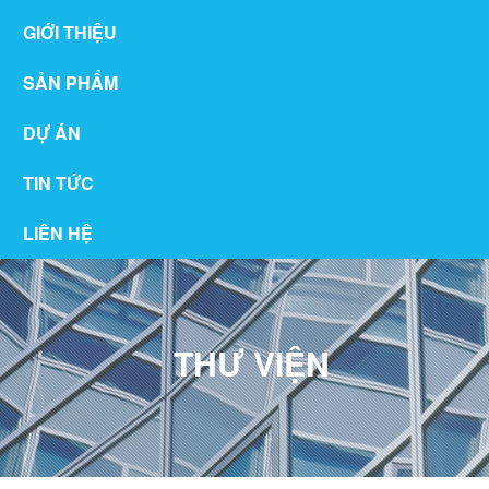
GIỚI THIỆU
SẢN PHẨM
DỰ ÁN
TIN TỨC
LIÊN HỆ
THƯ VIỆN