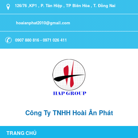
126/76 ,KP1 , P. Tân Hiệp , TP Biên Hòa , T. Đồng Nai
hoaianphat2010@gmail.com
0907 880 816 - 0971 026 411
Công Ty TNHH Hoài Ân Phát
TRANG CHỦ