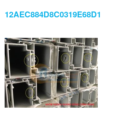
12AEC884D8C0319E68D1
DANH MỤC