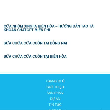
TIN TỨC
CỬA NHÔM XINGFA BIÊN HÒA – HƯỚNG DẪN TẠO TÀI
KHOẢN CHATGPT MIỄN PHÍ
SỬA CHỮA CỬA CUỐN TẠI ĐỒNG NAI
SỬA CHỮA CỬA CUỐN TẠI BIÊN HÒA
TRANG CHỦ
GIỚI THIỆU
SẢN PHẨM
DỰ ÁN
TIN TỨC