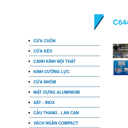
DANH MỤC
C64
CỬA CUỐN
CỬA KÉO
CÁNH KÍNH NỘI THẤT
KÍNH CƯỜNG LỰC
CỬA NHÔM
MẶT DỰNG ALUMINIUM
SẮT - INOX
CẦU THANG , LAN CAN
VÁCH NGĂN COMPACT