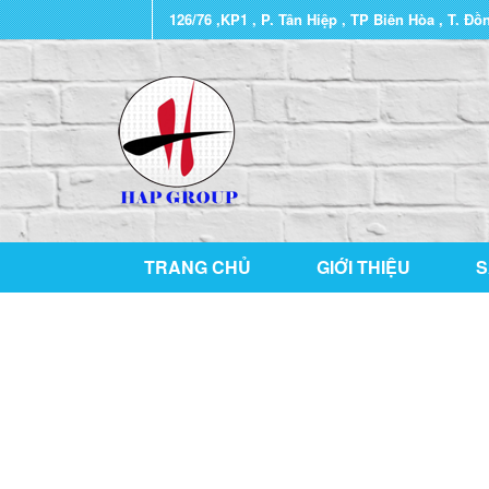
126/76 ,KP1 , P. Tân Hiệp , TP Biên Hòa , T. Đồ
TRANG CHỦ
GIỚI THIỆU
S