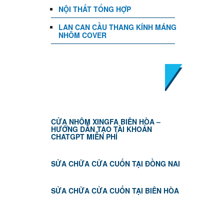
NỘI THẤT TỔNG HỢP
LAN CAN CẦU THANG KÍNH MÁNG
NHÔM COVER
TIN TỨC
CỬA NHÔM XINGFA BIÊN HÒA –
HƯỚNG DẪN TẠO TÀI KHOẢN
CHATGPT MIỄN PHÍ
SỬA CHỮA CỬA CUỐN TẠI ĐỒNG NAI
SỬA CHỮA CỬA CUỐN TẠI BIÊN HÒA