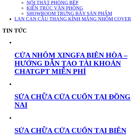
NỘI THẤT PHÒNG BẾP
KIẾN TRÚC VĂN PHÒNG
SHOWROOM TRƯNG BÀY SẢN PHẨM
LAN CAN CẦU THANG KÍNH MÁNG NHÔM COVER
TIN TỨC
CỬA NHÔM XINGFA BIÊN HÒA –
HƯỚNG DẪN TẠO TÀI KHOẢN
CHATGPT MIỄN PHÍ
SỬA CHỮA CỬA CUỐN TẠI ĐỒNG
NAI
SỬA CHỮA CỬA CUỐN TẠI BIÊN