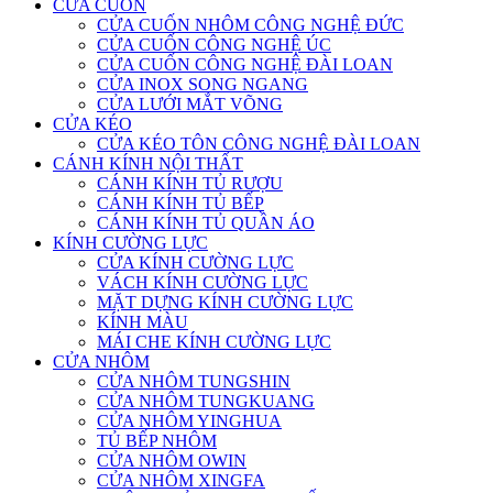
CỬA CUỐN
CỬA CUỐN NHÔM CÔNG NGHỆ ĐỨC
CỬA CUỐN CÔNG NGHỆ ÚC
CỬA CUỐN CÔNG NGHỆ ĐÀI LOAN
CỬA INOX SONG NGANG
CỬA LƯỚI MẮT VÕNG
CỬA KÉO
CỬA KÉO TÔN CÔNG NGHỆ ĐÀI LOAN
CÁNH KÍNH NỘI THẤT
CÁNH KÍNH TỦ RƯỢU
CÁNH KÍNH TỦ BẾP
CÁNH KÍNH TỦ QUẦN ÁO
KÍNH CƯỜNG LỰC
CỬA KÍNH CƯỜNG LỰC
VÁCH KÍNH CƯỜNG LỰC
MẶT DỰNG KÍNH CƯỜNG LỰC
KÍNH MÀU
MÁI CHE KÍNH CƯỜNG LỰC
CỬA NHÔM
CỬA NHÔM TUNGSHIN
CỬA NHÔM TUNGKUANG
CỬA NHÔM YINGHUA
TỦ BẾP NHÔM
CỬA NHÔM OWIN
CỬA NHÔM XINGFA