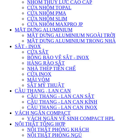
NHÔM THỦY LỰC CAO CẤP
CỬA NHÔM TOPAL
CỬA NHÔM PMA
CỬA NHÔM SLIM
CỬA NHÔM MAXPRO JP
MẶT DỰNG ALUMINIUM
MẶT DỰNG ALUMINIUM NGOÀI TRỜI
MẶT DỰNG ALUMINIUM TRONG NHÀ
SẮT - INOX
CỬA SẮT
BÔNG BẢO VỆ SẮT - INOX
HÀNG RÀO SẮT
NHÀ THÉP TIỀN CHẾ
CỬA INOX
MÁI VÒM
SẮT MỸ THUẬT
CẦU THANG , LAN CAN
CẦU THANG - LAN CAN SẮT
CẦU THANG - LAN CAN KÍNH
CẦU THANG - LAN CAN INOX
VÁCH NGĂN COMPACT
VÁCH NGĂN VỆ SINH COMPACT HPL
NỘI THẤT TỔNG HỢP
NỘI THẤT PHÒNG KHÁCH
NỘI THẤT PHÒNG NGỦ