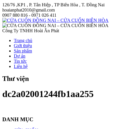
126/76 ,KP1 , P. Tân Hiệp , TP Biên Hòa , T. Đồng Nai
hoaianphat2010@gmail.com
0907 880 816 - 0971 026 411
Công Ty TNHH Hoài Ân Phát
Trang chủ
Giới thiệu
Sản phẩm
Dự án
Tin tức
Liên hệ
Thư viện
dc2a02001244fb1aa255
DANH MỤC