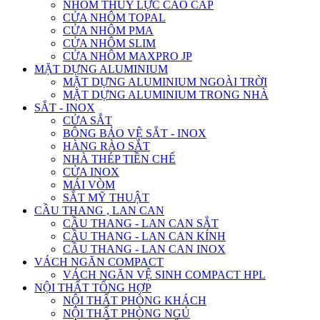
NHÔM THỦY LỰC CAO CẤP
CỬA NHÔM TOPAL
CỬA NHÔM PMA
CỬA NHÔM SLIM
CỬA NHÔM MAXPRO JP
MẶT DỰNG ALUMINIUM
MẶT DỰNG ALUMINIUM NGOÀI TRỜI
MẶT DỰNG ALUMINIUM TRONG NHÀ
SẮT - INOX
CỬA SẮT
BÔNG BẢO VỆ SẮT - INOX
HÀNG RÀO SẮT
NHÀ THÉP TIỀN CHẾ
CỬA INOX
MÁI VÒM
SẮT MỸ THUẬT
CẦU THANG , LAN CAN
CẦU THANG - LAN CAN SẮT
CẦU THANG - LAN CAN KÍNH
CẦU THANG - LAN CAN INOX
VÁCH NGĂN COMPACT
VÁCH NGĂN VỆ SINH COMPACT HPL
NỘI THẤT TỔNG HỢP
NỘI THẤT PHÒNG KHÁCH
NỘI THẤT PHÒNG NGỦ