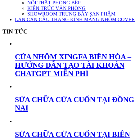
NỘI THẤT PHÒNG BẾP
KIẾN TRÚC VĂN PHÒNG
SHOWROOM TRƯNG BÀY SẢN PHẨM
LAN CAN CẦU THANG KÍNH MÁNG NHÔM COVER
TIN TỨC
CỬA NHÔM XINGFA BIÊN HÒA –
HƯỚNG DẪN TẠO TÀI KHOẢN
CHATGPT MIỄN PHÍ
SỬA CHỮA CỬA CUỐN TẠI ĐỒNG
NAI
SỬA CHỮA CỬA CUỐN TẠI BIÊN