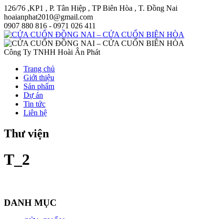
126/76 ,KP1 , P. Tân Hiệp , TP Biên Hòa , T. Đồng Nai
hoaianphat2010@gmail.com
0907 880 816 - 0971 026 411
Công Ty TNHH Hoài Ân Phát
Trang chủ
Giới thiệu
Sản phẩm
Dự án
Tin tức
Liên hệ
Thư viện
T_2
DANH MỤC