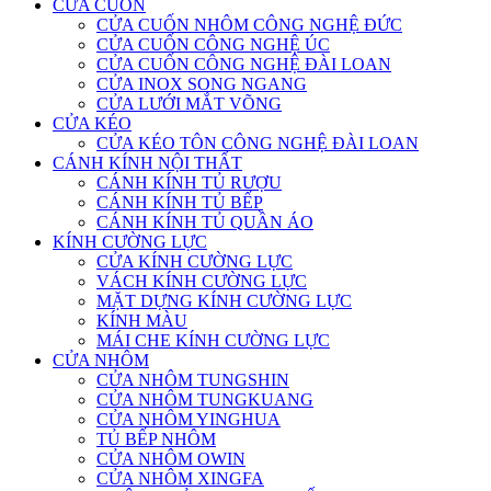
CỬA CUỐN
CỬA CUỐN NHÔM CÔNG NGHỆ ĐỨC
CỬA CUỐN CÔNG NGHỆ ÚC
CỬA CUỐN CÔNG NGHỆ ĐÀI LOAN
CỬA INOX SONG NGANG
CỬA LƯỚI MẮT VÕNG
CỬA KÉO
CỬA KÉO TÔN CÔNG NGHỆ ĐÀI LOAN
CÁNH KÍNH NỘI THẤT
CÁNH KÍNH TỦ RƯỢU
CÁNH KÍNH TỦ BẾP
CÁNH KÍNH TỦ QUẦN ÁO
KÍNH CƯỜNG LỰC
CỬA KÍNH CƯỜNG LỰC
VÁCH KÍNH CƯỜNG LỰC
MẶT DỰNG KÍNH CƯỜNG LỰC
KÍNH MÀU
MÁI CHE KÍNH CƯỜNG LỰC
CỬA NHÔM
CỬA NHÔM TUNGSHIN
CỬA NHÔM TUNGKUANG
CỬA NHÔM YINGHUA
TỦ BẾP NHÔM
CỬA NHÔM OWIN
CỬA NHÔM XINGFA