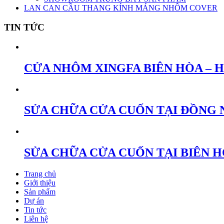
LAN CAN CẦU THANG KÍNH MÁNG NHÔM COVER
TIN TỨC
CỬA NHÔM XINGFA BIÊN HÒA – 
SỬA CHỮA CỬA CUỐN TẠI ĐỒNG 
SỬA CHỮA CỬA CUỐN TẠI BIÊN 
Trang chủ
Giới thiệu
Sản phẩm
Dự án
Tin tức
Liên hệ