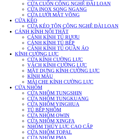
CỬA CUỐN CÔNG NGHỆ ĐÀI LOAN
CỬA INOX SONG NGANG
CỬA LƯỚI MẮT VÕNG
CỬA KÉO
CỬA KÉO TÔN CÔNG NGHỆ ĐÀI LOAN
CÁNH KÍNH NỘI THẤT
CÁNH KÍNH TỦ RƯỢU
CÁNH KÍNH TỦ BẾP
CÁNH KÍNH TỦ QUẦN ÁO
KÍNH CƯỜNG LỰC
CỬA KÍNH CƯỜNG LỰC
VÁCH KÍNH CƯỜNG LỰC
MẶT DỰNG KÍNH CƯỜNG LỰC
KÍNH MÀU
MÁI CHE KÍNH CƯỜNG LỰC
CỬA NHÔM
CỬA NHÔM TUNGSHIN
CỬA NHÔM TUNGKUANG
CỬA NHÔM YINGHUA
TỦ BẾP NHÔM
CỬA NHÔM OWIN
CỬA NHÔM XINGFA
NHÔM THỦY LỰC CAO CẤP
CỬA NHÔM TOPAL
CỬA NHÔM PMA