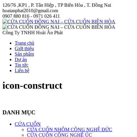
126/76 ,KP1 , P. Tân Hiệp , TP Biên Hòa , T. Đồng Nai
hoaianphat2010@gmail.com
0907 880 816 - 0971 026 411
Công Ty TNHH Hoài Ân Phát
Trang chủ
Giới thiệu
Sản phẩm
Dự án
Tin tức
Liên hệ
icon-construct
DANH MỤC
CỬA CUỐN
CỬA CUỐN NHÔM CÔNG NGHỆ ĐỨC
CỬA CUỐN CÔNG NGHỆ ÚC