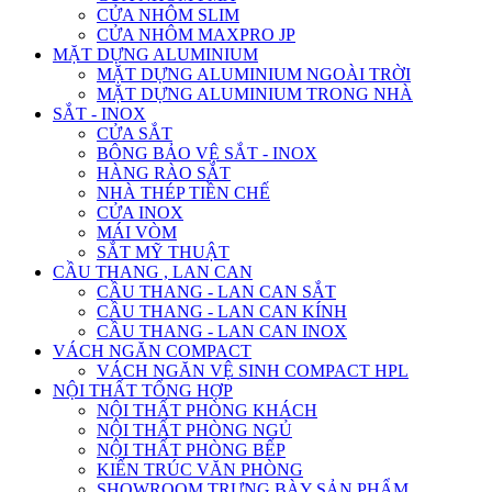
CỬA NHÔM SLIM
CỬA NHÔM MAXPRO JP
MẶT DỰNG ALUMINIUM
MẶT DỰNG ALUMINIUM NGOÀI TRỜI
MẶT DỰNG ALUMINIUM TRONG NHÀ
SẮT - INOX
CỬA SẮT
BÔNG BẢO VỆ SẮT - INOX
HÀNG RÀO SẮT
NHÀ THÉP TIỀN CHẾ
CỬA INOX
MÁI VÒM
SẮT MỸ THUẬT
CẦU THANG , LAN CAN
CẦU THANG - LAN CAN SẮT
CẦU THANG - LAN CAN KÍNH
CẦU THANG - LAN CAN INOX
VÁCH NGĂN COMPACT
VÁCH NGĂN VỆ SINH COMPACT HPL
NỘI THẤT TỔNG HỢP
NỘI THẤT PHÒNG KHÁCH
NỘI THẤT PHÒNG NGỦ
NỘI THẤT PHÒNG BẾP
KIẾN TRÚC VĂN PHÒNG
SHOWROOM TRƯNG BÀY SẢN PHẨM