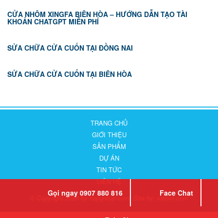
CỬA NHÔM XINGFA BIÊN HÒA – HƯỚNG DẪN TẠO TÀI
KHOẢN CHATGPT MIỄN PHÍ
SỬA CHỮA CỬA CUỐN TẠI ĐỒNG NAI
SỬA CHỮA CỬA CUỐN TẠI BIÊN HÒA
TRANG CHỦ
GIỚI THIỆU
SẢN PHẨM
DỰ ÁN
TIN TỨC
LIÊN HỆ
Gọi ngay 0907 880 816
Face Chat
© Copyright 2026 by hapgroup.com. Site by:
roboxt.com