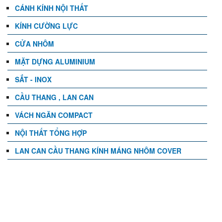
CÁNH KÍNH NỘI THẤT
KÍNH CƯỜNG LỰC
CỬA NHÔM
MẶT DỰNG ALUMINIUM
SẮT - INOX
CẦU THANG , LAN CAN
VÁCH NGĂN COMPACT
NỘI THẤT TỔNG HỢP
LAN CAN CẦU THANG KÍNH MÁNG NHÔM COVER
TIN TỨC