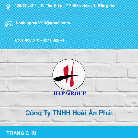
126/76 ,KP1 , P. Tân Hiệp , TP Biên Hòa , T. Đồng Nai
hoaianphat2010@gmail.com
0907 880 816 - 0971 026 411
Công Ty TNHH Hoài Ân Phát
TRANG CHỦ