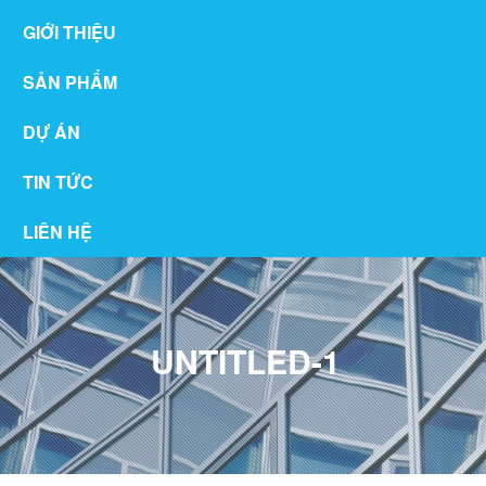
GIỚI THIỆU
SẢN PHẨM
DỰ ÁN
TIN TỨC
LIÊN HỆ
UNTITLED-1