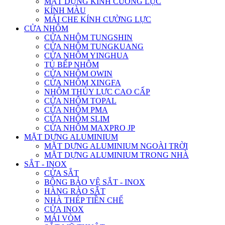
MẶT DỰNG KÍNH CƯỜNG LỰC
KÍNH MÀU
MÁI CHE KÍNH CƯỜNG LỰC
CỬA NHÔM
CỬA NHÔM TUNGSHIN
CỬA NHÔM TUNGKUANG
CỬA NHÔM YINGHUA
TỦ BẾP NHÔM
CỬA NHÔM OWIN
CỬA NHÔM XINGFA
NHÔM THỦY LỰC CAO CẤP
CỬA NHÔM TOPAL
CỬA NHÔM PMA
CỬA NHÔM SLIM
CỬA NHÔM MAXPRO JP
MẶT DỰNG ALUMINIUM
MẶT DỰNG ALUMINIUM NGOÀI TRỜI
MẶT DỰNG ALUMINIUM TRONG NHÀ
SẮT - INOX
CỬA SẮT
BÔNG BẢO VỆ SẮT - INOX
HÀNG RÀO SẮT
NHÀ THÉP TIỀN CHẾ
CỬA INOX
MÁI VÒM